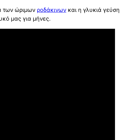
μα των ώριμων
ροδάκινων
και η γλυκιά γεύση
υκό μας για μήνες.