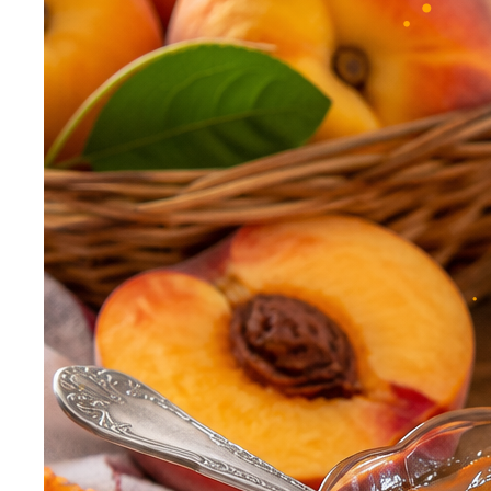
•
•
•
•