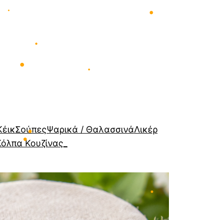
•
•
•
•
•
•
Κέικ
Σούπες
Ψαρικά / Θαλασσινά
Λικέρ
Κόλπα Κουζίνας_
•
•