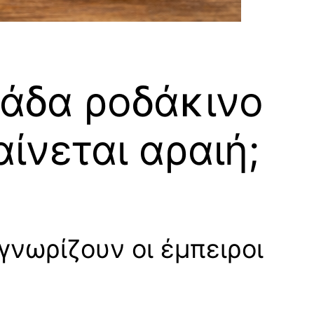
άδα ροδάκινο
ίνεται αραιή;
νωρίζουν οι έμπειροι