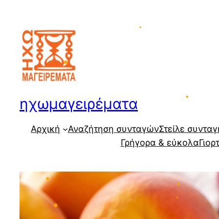
Μετάβαση
στο
περιεχόμενο
•
•
ηχωμαγειρέματα
Αρχική
Αναζήτηση συνταγών
Στείλε συνταγ
•
Γρήγορα & εύκολα
Γιορ
•
•