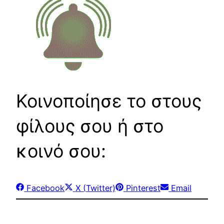
Κοινοποίησε το στους
φίλους σου ή στο
κοινό σου:
Share
Share
Share
Share
Facebook
X (Twitter)
Pinterest
Email
on
on
on
on