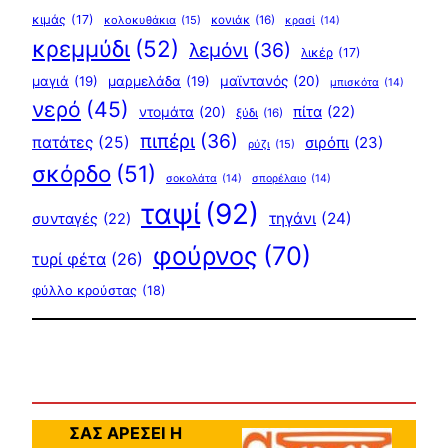
κιμάς
(17)
κολοκυθάκια
(15)
κονιάκ
(16)
κρασί
(14)
κρεμμύδι
(52)
λεμόνι
(36)
λικέρ
(17)
μαγιά
(19)
μαρμελάδα
(19)
μαϊντανός
(20)
μπισκότα
(14)
νερό
(45)
πίτα
(22)
ντομάτα
(20)
ξύδι
(16)
πιπέρι
(36)
πατάτες
(25)
σιρόπι
(23)
ρύζι
(15)
σκόρδο
(51)
σοκολάτα
(14)
σπορέλαιο
(14)
ταψί
(92)
τηγάνι
(24)
συνταγές
(22)
φούρνος
(70)
τυρί φέτα
(26)
φύλλο κρούστας
(18)
ΣΑΣ ΑΡΕΣΕΙ Η