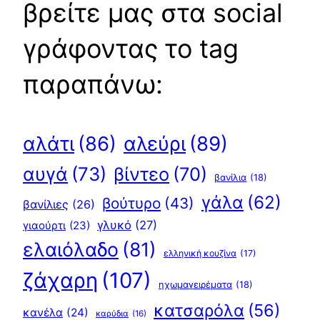
βρείτε μας στα social
γράφοντας το tag
παραπάνω:
αλεύρι
(89)
αλάτι
(86)
αυγά
(73)
βίντεο
(70)
βανίλια
(18)
γάλα
(62)
βούτυρο
(43)
βανίλιες
(26)
γλυκό
(27)
γιαούρτι
(23)
ελαιόλαδο
(81)
ελληνική κουζίνα
(17)
ζάχαρη
(107)
ηχωμαγειρέματα
(18)
κατσαρόλα
(56)
κανέλα
(24)
καρύδια
(16)