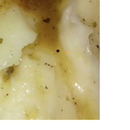
•
•
•