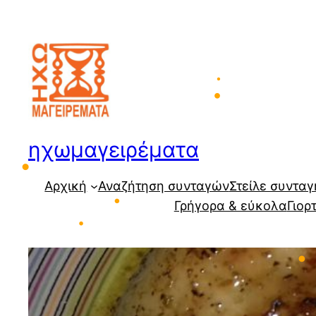
Μετάβαση
στο
•
περιεχόμενο
•
ηχωμαγειρέματα
•
Αρχική
Αναζήτηση συνταγών
Στείλε συνταγ
Γρήγορα & εύκολα
Γιορ
•
•
•