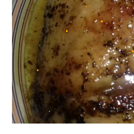
•
•
•
•
•
•
•
•