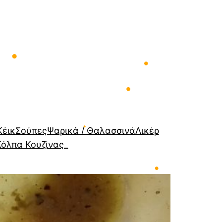
•
•
Κέικ
Σούπες
Ψαρικά / Θαλασσινά
Λικέρ
•
Κόλπα Κουζίνας_
•
•