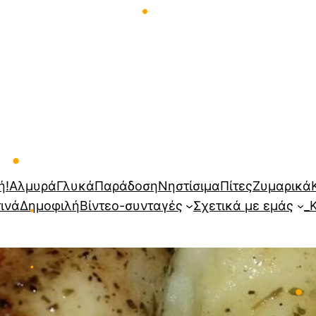
•
•
•
•
ή!
Αλμυρά
Γλυκά
Παράδοση
Νηστίσιμα
Πίτες
Ζυμαρικά
τινά
Δημοφιλή
Βίντεο-συνταγές
Σχετικά με εμάς
_
•