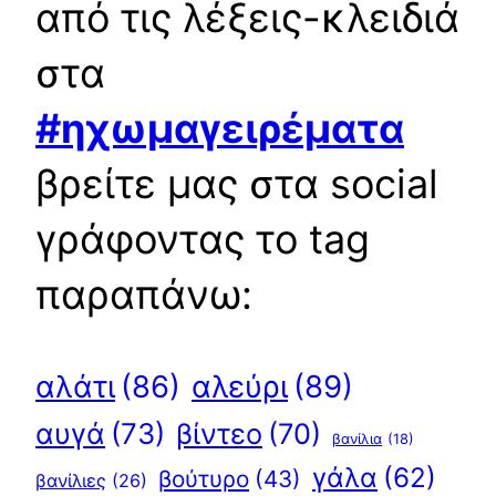
από τις λέξεις-κλειδιά
στα
#ηχωμαγειρέματα
βρείτε μας στα social
γράφοντας το tag
παραπάνω:
αλεύρι
(89)
αλάτι
(86)
αυγά
(73)
βίντεο
(70)
βανίλια
(18)
γάλα
(62)
βούτυρο
(43)
βανίλιες
(26)