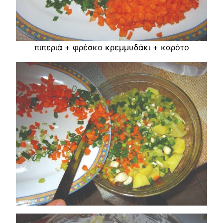
πιπεριά + φρέσκο κρεμμυδάκι + καρότο