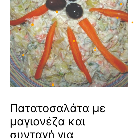
•
•
•
•
•
•
•
•
•
•
•
•
•
•
Πατατοσαλάτα με
•
μαγιονέζα και
συνταγή για