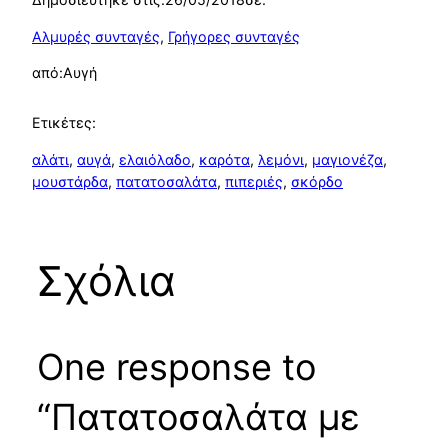
Αλμυρές συνταγές
, 
Γρήγορες συνταγές
από:
Αυγή
Ετικέτες:
αλάτι
, 
αυγά
, 
ελαιόλαδο
, 
καρότα
, 
λεμόνι
, 
μαγιονέζα
, 
μουστάρδα
, 
πατατοσαλάτα
, 
πιπεριές
, 
σκόρδο
Σχόλια
One response to
“Πατατοσαλάτα με