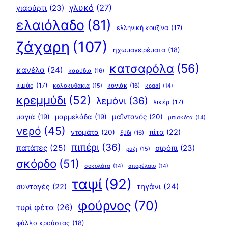
γλυκό
(27)
γιαούρτι
(23)
ελαιόλαδο
(81)
ελληνική κουζίνα
(17)
ζάχαρη
(107)
ηχωμαγειρέματα
(18)
κατσαρόλα
(56)
κανέλα
(24)
καρύδια
(16)
κιμάς
(17)
κολοκυθάκια
(15)
κονιάκ
(16)
κρασί
(14)
κρεμμύδι
(52)
λεμόνι
(36)
λικέρ
(17)
μαγιά
(19)
μαρμελάδα
(19)
μαϊντανός
(20)
μπισκότα
(14)
νερό
(45)
πίτα
(22)
ντομάτα
(20)
ξύδι
(16)
πιπέρι
(36)
πατάτες
(25)
σιρόπι
(23)
ρύζι
(15)
σκόρδο
(51)
σοκολάτα
(14)
σπορέλαιο
(14)
ταψί
(92)
τηγάνι
(24)
συνταγές
(22)
φούρνος
(70)
τυρί φέτα
(26)
φύλλο κρούστας
(18)