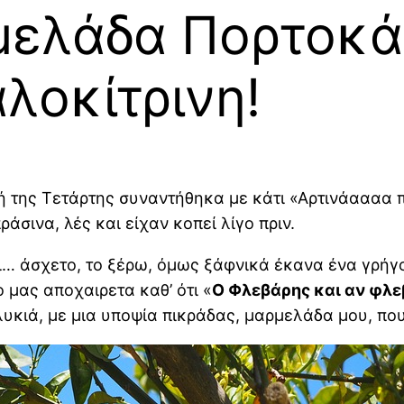
ελάδα Πορτοκά
λοκίτρινη!
κή της Τετάρτης συναντήθηκα με κάτι «Αρτινάαααα
άσινα, λές και είχαν κοπεί λίγο πριν.
ι… άσχετο, το ξέρω, όμως ξάφνικά έκανα ένα γρήγ
 μας αποχαιρετα καθ’ ότι «
Ο Φλεβάρης και αν φλεβ
γλυκιά, με μια υποψία πικράδας, μαρμελάδα μου, π