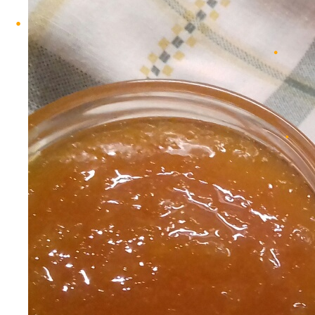
•
•
•
•
•