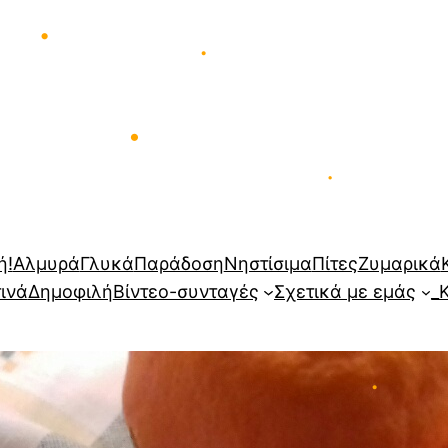
•
•
•
ή!
Αλμυρά
Γλυκά
Παράδοση
Νηστίσιμα
Πίτες
Ζυμαρικά
τινά
Δημοφιλή
Βίντεο-συνταγές
Σχετικά με εμάς
_
•