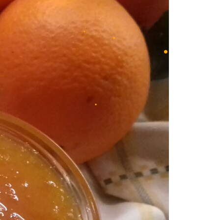
•
•
•
•
•