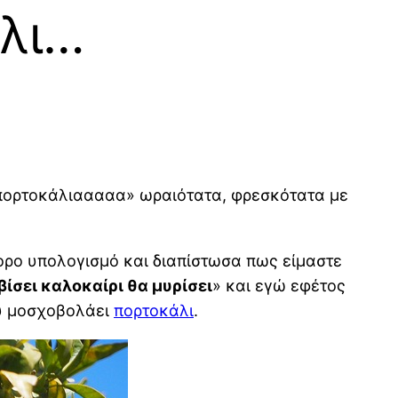
λι…
 πορτοκάλιααααα» ωραιότατα, φρεσκότατα με
ορο υπολογισμό και διαπίστωσα πως είμαστε
ίσει καλοκαίρι θα μυρίσει
» και εγώ εφέτος
ου μοσχοβολάει
πορτοκάλι
.