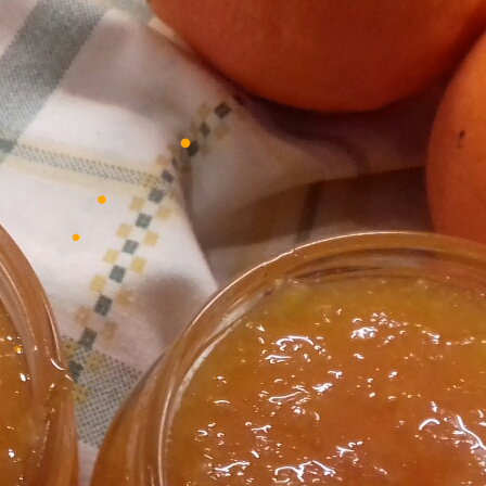
•
•
•
•