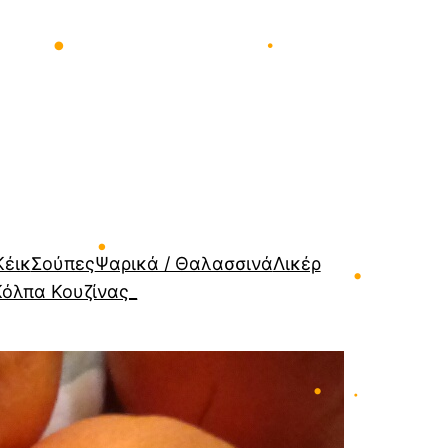
•
•
Κέικ
Σούπες
Ψαρικά / Θαλασσινά
Λικέρ
Κόλπα Κουζίνας_
•
•