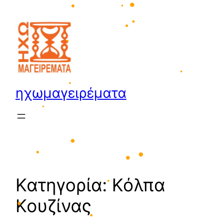
Μετάβαση
στο
περιεχόμενο
•
•
•
•
•
•
ηχωμαγειρέματα
•
•
•
•
Κατηγορία:
Κόλπα
•
•
Κουζίνας
•
•