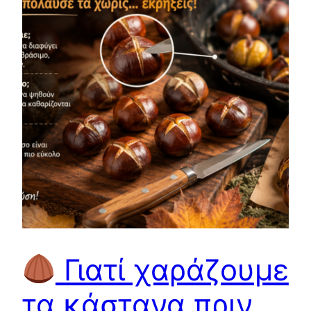
Γιατί χαράζουμε
τα κάστανα πριν