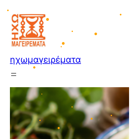
Μετάβαση
στο
•
περιεχόμενο
•
•
•
•
•
ηχωμαγειρέματα
•
•
•
•
•