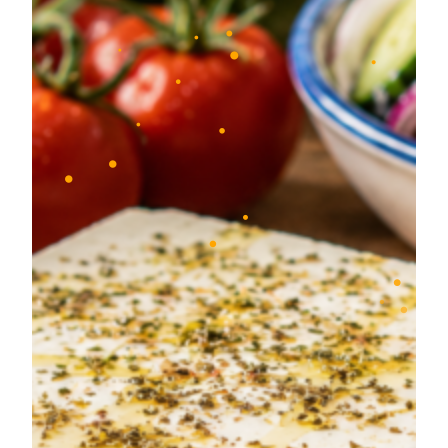
•
•
•
•
•
•
•
•
•
•
•
•
•
•
•
•
•