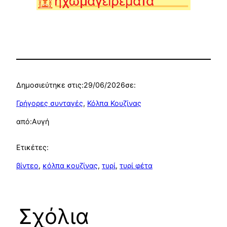
Δημοσιεύτηκε στις:
29/06/2026
σε:
Γρήγορες συνταγές
, 
Κόλπα Κουζίνας
από:
Αυγή
Ετικέτες:
βίντεο
, 
κόλπα κουζίνας
, 
τυρί
, 
τυρί φέτα
Σχόλια