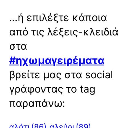
…ή επιλέξτε κάποια
από τις λέξεις-κλειδιά
στα
#ηχωμαγειρέματα
βρείτε μας στα social
γράφοντας το tag
παραπάνω:
αλεύρι
(89)
αλάτι
(86)