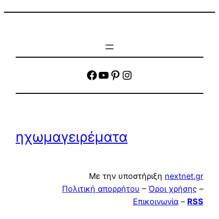
facebook
YouTube
Pinterest
Instagram
ηχωμαγειρέματα
Με την υποστήριξη
nextnet.gr
Πολιτική απορρήτου
–
Όροι χρήσης
–
Επικοινωνία
–
RSS