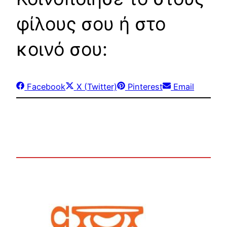
φίλους σου ή στο
κοινό σου:
Share
Share
Share
Share
Facebook
X (Twitter)
Pinterest
Email
on
on
on
on