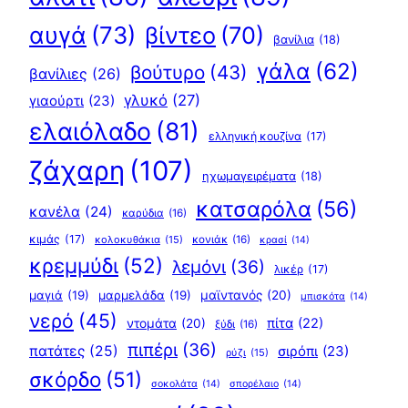
αυγά
(73)
βίντεο
(70)
βανίλια
(18)
γάλα
(62)
βούτυρο
(43)
βανίλιες
(26)
γλυκό
(27)
γιαούρτι
(23)
ελαιόλαδο
(81)
ελληνική κουζίνα
(17)
ζάχαρη
(107)
ηχωμαγειρέματα
(18)
κατσαρόλα
(56)
κανέλα
(24)
καρύδια
(16)
κιμάς
(17)
κολοκυθάκια
(15)
κονιάκ
(16)
κρασί
(14)
κρεμμύδι
(52)
λεμόνι
(36)
λικέρ
(17)
μαγιά
(19)
μαρμελάδα
(19)
μαϊντανός
(20)
μπισκότα
(14)
νερό
(45)
πίτα
(22)
ντομάτα
(20)
ξύδι
(16)
πιπέρι
(36)
πατάτες
(25)
σιρόπι
(23)
ρύζι
(15)
σκόρδο
(51)
σοκολάτα
(14)
σπορέλαιο
(14)