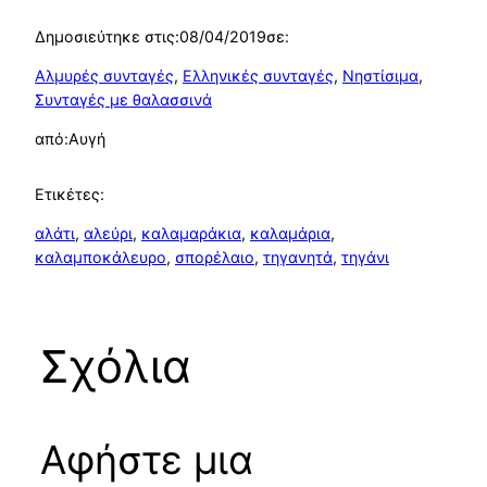
Δημοσιεύτηκε στις:
08/04/2019
σε:
Αλμυρές συνταγές
, 
Ελληνικές συνταγές
, 
Νηστίσιμα
, 
Συνταγές με θαλασσινά
από:
Αυγή
Ετικέτες:
αλάτι
, 
αλεύρι
, 
καλαμαράκια
, 
καλαμάρια
, 
καλαμποκάλευρο
, 
σπορέλαιο
, 
τηγανητά
, 
τηγάνι
Σχόλια
Αφήστε μια