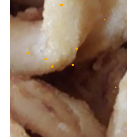
•
•
•
•
•
•
•
•
•
•
•
•