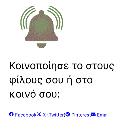
Κοινοποίησε το στους
φίλους σου ή στο
κοινό σου:
Share
Share
Share
Share
Facebook
X (Twitter)
Pinterest
Email
on
on
on
on