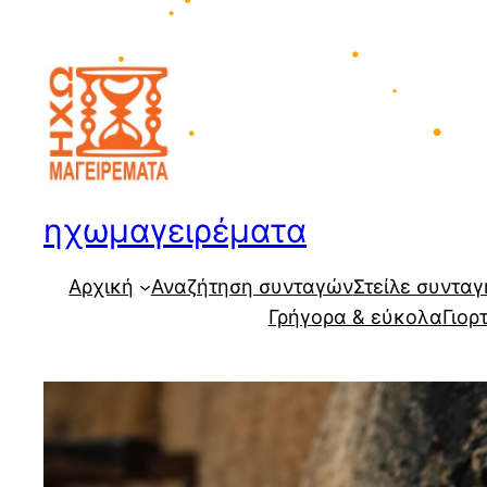
Μετάβαση
•
στο
•
περιεχόμενο
•
•
•
•
•
•
ηχωμαγειρέματα
Αρχική
Αναζήτηση συνταγών
Στείλε συνταγ
Γρήγορα & εύκολα
Γιορ