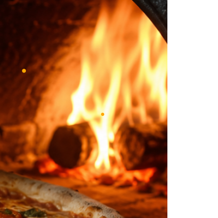
•
•
•