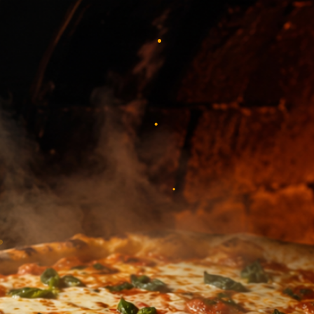
•
•
•