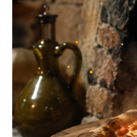
•
•
•
•
•
•