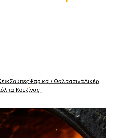
•
Κέικ
Σούπες
Ψαρικά / Θαλασσινά
Λικέρ
Κόλπα Κουζίνας_
•