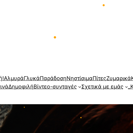
•
•
•
•
•
•
ή!
Αλμυρά
Γλυκά
Παράδοση
Νηστίσιμα
Πίτες
Ζυμαρικά
τινά
Δημοφιλή
Βίντεο-συνταγές
Σχετικά με εμάς
_
•