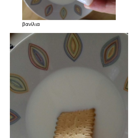
βανίλια