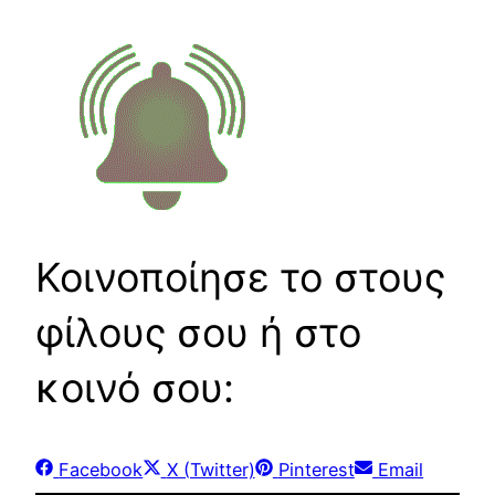
Κοινοποίησε το στους
φίλους σου ή στο
κοινό σου:
Share
Share
Share
Share
Facebook
X (Twitter)
Pinterest
Email