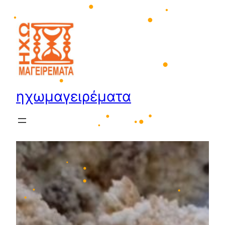
Μετάβαση
στο
περιεχόμενο
•
•
•
•
•
ηχωμαγειρέματα
•
•
•
•
•
•
•
•
•