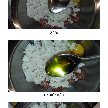
ξύδι
ελαιόλαδο