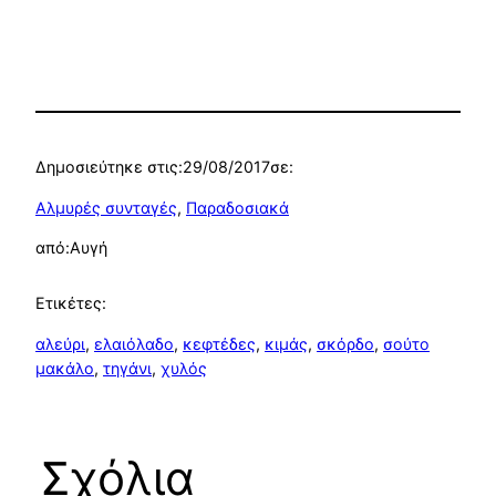
Δημοσιεύτηκε στις:
29/08/2017
σε:
Αλμυρές συνταγές
, 
Παραδοσιακά
από:
Αυγή
Ετικέτες:
αλεύρι
, 
ελαιόλαδο
, 
κεφτέδες
, 
κιμάς
, 
σκόρδο
, 
σούτο
μακάλο
, 
τηγάνι
, 
χυλός
Σχόλια