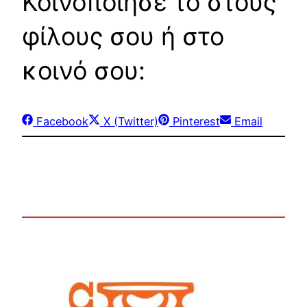
Κοινοποίησε το στους
φίλους σου ή στο
κοινό σου:
Share
Share
Share
Share
Facebook
X (Twitter)
Pinterest
Email
on
on
on
on