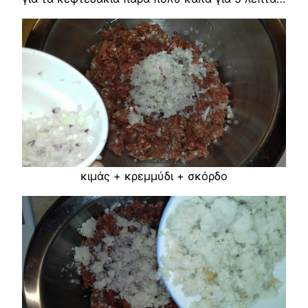
κιμάς + κρεμμύδι + σκόρδο