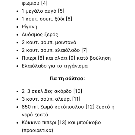
ψωμιού [4]
1 μεγάλο αυγό [5]
1 κουτ. σουπ. ξύδι [6]
Ρίγανη
Δυόσμος ξερός
2 κουτ. σουπ. μαιντανό
2 κουτ. σουπ. ελαιόλαδο [7]
Πιπέρι [8] και αλάτι [9] κατά βούληση
Ελαιόλαδο για το τηγάνισμα
Για τη σάλτσα:
2-3 σκελίδες σκόρδο [10]
3 κουτ. σούπ. αλεύρι [11]
850 ml. ζωμό κοτόπουλου [12] ζεστό ή
νερό ζεστό
Κόκκινο πιπέρι [13] και μπούκοβο
(προαιρετικά)