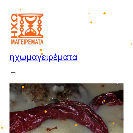
Μετάβαση
•
στο
•
περιεχόμενο
•
•
•
•
ηχωμαγειρέματα
•
•
•
•
•
•
•