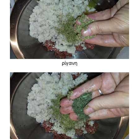
ρίγανη