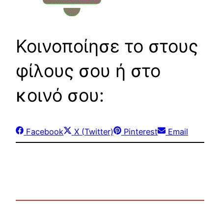
Κοινοποίησε το στους
φίλους σου ή στο
κοινό σου:
Share
Share
Share
Share
Facebook
X (Twitter)
Pinterest
Email
on
on
on
on