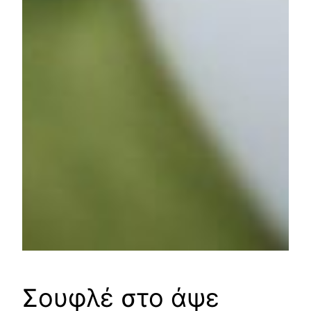
Σουφλέ στο άψε