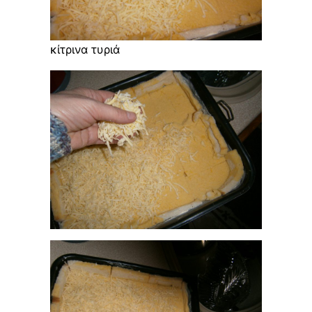
κίτρινα τυριά