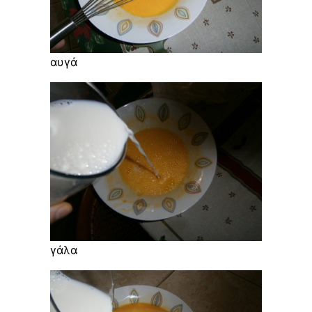
αυγά
γάλα