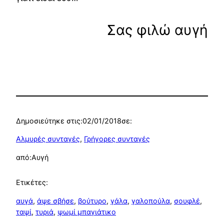
Σας φιλώ αυγή
Δημοσιεύτηκε στις:
02/01/2018
σε:
Αλμυρές συνταγές
, 
Γρήγορες συνταγές
από:
Αυγή
Ετικέτες:
αυγά
, 
άψε σβήσε
, 
βούτυρο
, 
γάλα
, 
γαλοπούλα
, 
σουφλέ
, 
ταψί
, 
τυριά
, 
ψωμί μπαγιάτικο