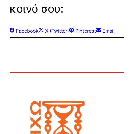
κοινό σου:
Share
Share
Share
Share
Facebook
X (Twitter)
Pinterest
Email
on
on
on
on