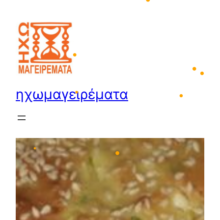
Μετάβαση
•
στο
•
περιεχόμενο
•
•
•
ηχωμαγειρέματα
•
•
•
•
•
•
•