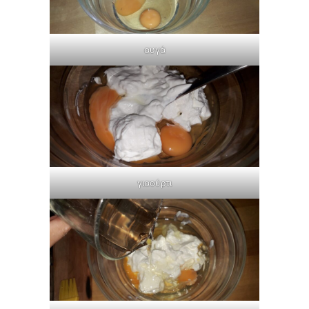
αυγά
γιαούρτι