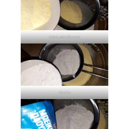
καλαμποκάλευρο
αλεύρι