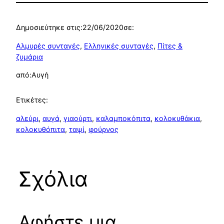
Δημοσιεύτηκε στις:
22/06/2020
σε:
Αλμυρές συνταγές
, 
Ελληνικές συνταγές
, 
Πίτες &
ζυμάρια
από:
Αυγή
Ετικέτες:
αλεύρι
, 
αυγά
, 
γιαούρτι
, 
καλαμποκόπιτα
, 
κολοκυθάκια
, 
κολοκυθόπιτα
, 
ταψί
, 
φούρνος
Σχόλια
Αφήστε μια