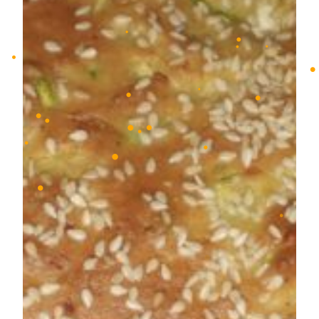
•
•
•
•
•
•
•
•
•
•
•
•
•
•
•
•
•
•