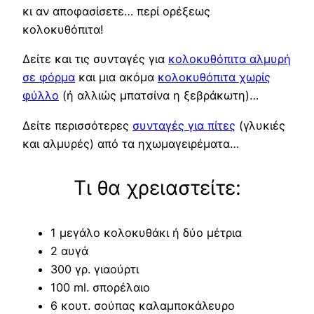
κι αν αποφασίσετε… περί ορέξεως
κολοκυθόπιτα!
Δείτε και τις συνταγές για
κολοκυθόπιτα αλμυρή
σε φόρμα
και μια ακόμα
κολοκυθόπιτα χωρίς
φύλλο
(ή αλλιώς μπατσίνα η ξεβράκωτη)…
Δείτε περισσότερες
συνταγές για πίτες
(γλυκιές
και αλμυρές) από τα ηχωμαγειρέματα…
Τι θα χρειαστείτε:
1 μεγάλο κολοκυθάκι ή δύο μέτρια
2 αυγά
300 γρ. γιαούρτι
100 ml. σπορέλαιο
6 κουτ. σούπας καλαμποκάλευρο