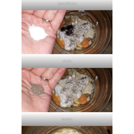
σπορέλαιο
αλάτι
πιπέρι