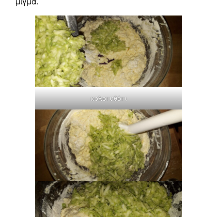
μίγμα.
κολοκυθάκι