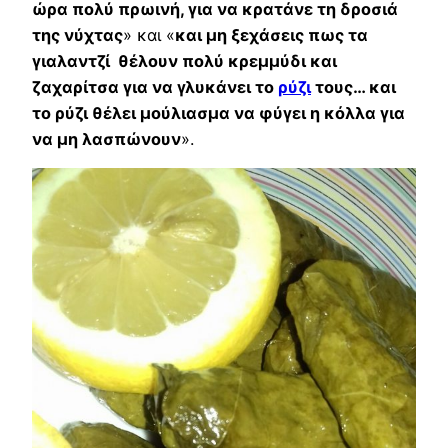
ώρα πολύ πρωινή, για να κρατάνε τη δροσιά
της νύχτας
» και «
και μη ξεχάσεις πως τα
γιαλαντζί θέλουν πολύ κρεμμύδι και
ζαχαρίτσα για να γλυκάνει το
ρύζι
τους… και
το ρύζι θέλει μούλιασμα να φύγει η κόλλα για
να μη λασπώνουν
».