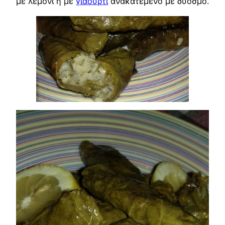
με λεμόνι ή με
γιαούρτι
ανακατεμένο με δυόσμο.