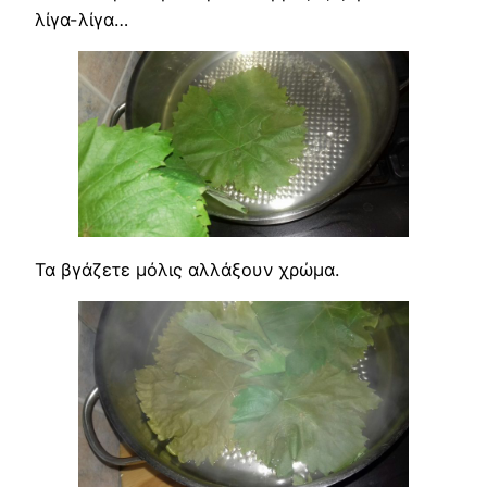
λίγα-λίγα…
Τα βγάζετε μόλις αλλάξουν χρώμα.