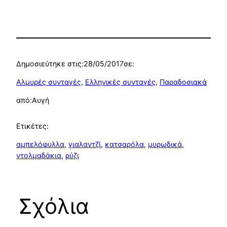
Δημοσιεύτηκε στις:
28/05/2017
σε:
Αλμυρές συνταγές
, 
Ελληνικές συνταγές
, 
Παραδοσιακά
από:
Αυγή
Ετικέτες:
αμπελόφυλλα
, 
γιαλαντζί
, 
κατσαρόλα
, 
μυρωδικά
, 
ντολμαδάκια
, 
ρύζι
Σχόλια