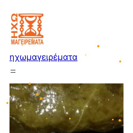
•
Μετάβαση
στο
•
•
περιεχόμενο
•
•
•
ηχωμαγειρέματα
•
•
•
•
•
•
•
•