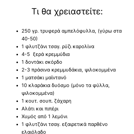
Τι θα χρειαστείτε:
250 γρ. τρυφερά αμπελόφυλλα, (γύρω στα
40-50)
1 φλυτζάνι τσαγ. ρύζι καρολίνα
4-5 ξερά κρεμμύδια
1 δοντάκι σκόρδο
2-3 πράσινα κρεμμυδάκια, ψιλοκομμένα
1 ματσάκι μαϊντανό
10 κλαράκια δυόσμο (μόνο τα φύλλα,
ψιλοκομμένα)
1 κουτ. σουπ. ζάχαρη
Αλάτι και πιπέρι
Χυμός από 1 λεμόνι
1 φλυτζάνι τσαγ. εξαιρετικά παρθένο
ελαιόλαδο