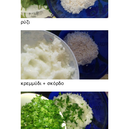
ρύζι
κρεμμύδι + σκόρδο