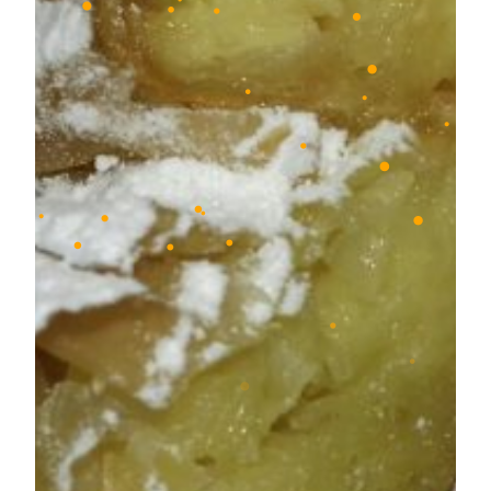
•
•
•
•
•
•
•
•
•
•
•
•
•
•
•
•
•
•
•
•
•
•