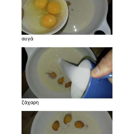
αυγά
ζάχαρη