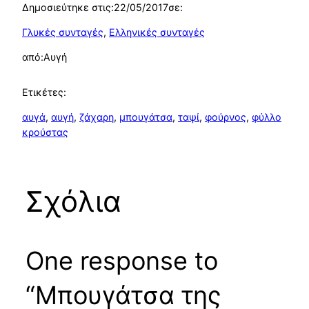
Δημοσιεύτηκε στις:
22/05/2017
σε:
Γλυκές συνταγές
, 
Ελληνικές συνταγές
από:
Αυγή
Ετικέτες:
αυγά
, 
αυγή
, 
ζάχαρη
, 
μπουγάτσα
, 
ταψί
, 
φούρνος
, 
φύλλο
κρούστας
Σχόλια
One response to
“Μπουγάτσα της