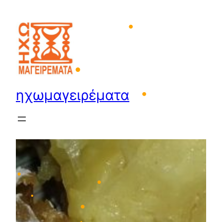
Μετάβαση
•
στο
•
περιεχόμενο
•
•
ηχωμαγειρέματα
•
•
•
•