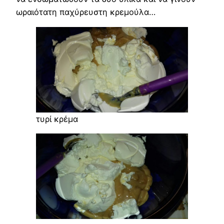
ωραιότατη παχύρευστη κρεμούλα…
τυρί κρέμα