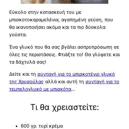
Εύκολο στην κατασκευή του με
μπισκοτοκαραμελένια, αγαπημένη γεύση, που
θα ικανοποιήσει ακόμα και τα πιο δύσκολα
γούστα.
Ένα γλυκό που θα σας βγάλει ασπροπρόσωπη σε
όλες τις περιστάσεις. Φτιάξτε το! Θα γλύφετε και
τα δάχτυλά σας!
Δείτε και τη
συνταγή για το μπισκοτένιο γλυκό
της Χρυσούλας
αλλά και αυτή τη
συνταγή για το
τεμπελογλυκό με μπισκότα
…
Τι θα χρειαστείτε:
600 γρ. τυρί κρέμα