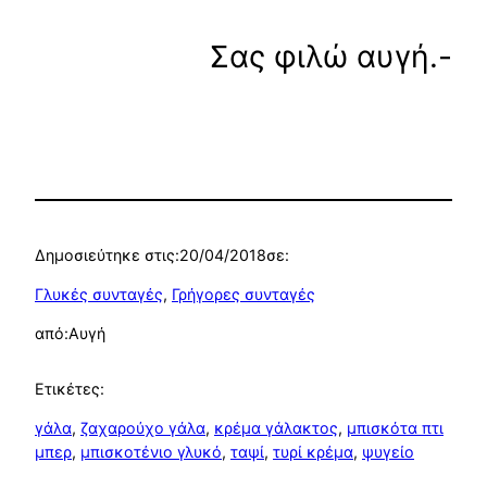
Σας φιλώ αυγή.-
Δημοσιεύτηκε στις:
20/04/2018
σε:
Γλυκές συνταγές
, 
Γρήγορες συνταγές
από:
Αυγή
Ετικέτες:
γάλα
, 
ζαχαρούχο γάλα
, 
κρέμα γάλακτος
, 
μπισκότα πτι
μπερ
, 
μπισκοτένιο γλυκό
, 
ταψί
, 
τυρί κρέμα
, 
ψυγείο