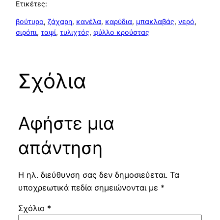
Ετικέτες:
βούτυρο
, 
ζάχαρη
, 
κανέλα
, 
καρύδια
, 
μπακλαβάς
, 
νερό
, 
σιρόπι
, 
ταψί
, 
τυλιχτός
, 
φύλλο κρούστας
Σχόλια
Αφήστε μια
απάντηση
Η ηλ. διεύθυνση σας δεν δημοσιεύεται.
Τα
υποχρεωτικά πεδία σημειώνονται με
*
Σχόλιο
*