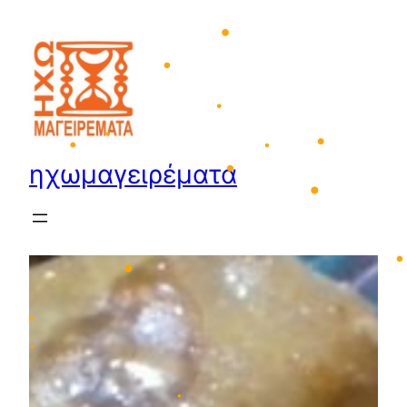
Μετάβαση
στο
•
•
•
περιεχόμενο
ηχωμαγειρέματα
•
•
•
•
•
•
•
•
•