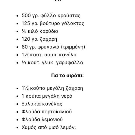
500 γρ. φύλλο κρούστας
125 γρ. βούτυρο γάλακτος
½ κιλό καρύδια
120 γρ. ζάχαρη
80 γρ. φρυγανιά (τριμμένη)
1½ κουτ. σουπ. κανέλα
½ κουτ. γλυκ. γαρύφαλλο
Για το σιρόπι:
1½ κούπα μεγάλη ζάχαρη
1 κούπα μεγάλη νερό
Ξυλάκια κανέλας
Φλούδα πορτοκαλιού
Φλούδα λεμονιού
Χυμός από μισό λεμόνι