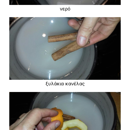
νερό
ξυλάκια κανέλας