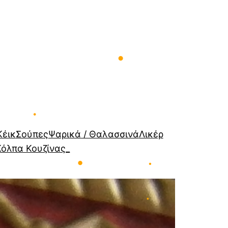
•
•
•
Κέικ
Σούπες
Ψαρικά / Θαλασσινά
Λικέρ
Κόλπα Κουζίνας_
•
•
•