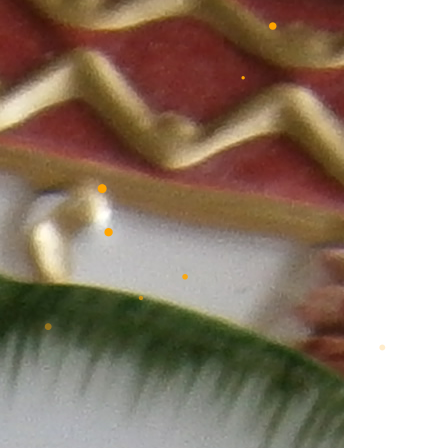
•
•
•
•
•