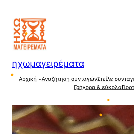
Μετάβαση
στο
περιεχόμενο
•
ηχωμαγειρέματα
•
Αρχική
Αναζήτηση συνταγών
Στείλε συνταγ
Γρήγορα & εύκολα
Γιορ
•