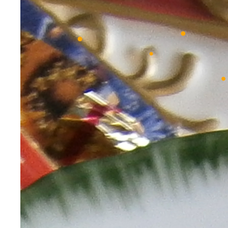
•
•
•
•
•