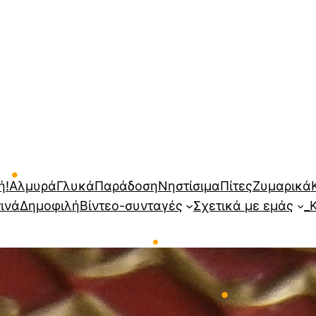
•
•
•
ή!
Αλμυρά
Γλυκά
Παράδοση
Νηστίσιμα
Πίτες
Ζυμαρικά
τινά
Δημοφιλή
Βίντεο-συνταγές
Σχετικά με εμάς
_
•