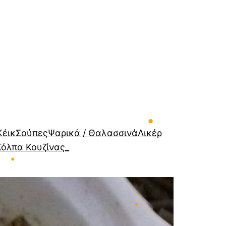
•
Κέικ
Σούπες
Ψαρικά / Θαλασσινά
Λικέρ
Κόλπα Κουζίνας_
•
•