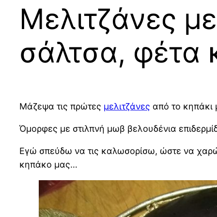
Μελιτζάνες μ
σάλτσα, φέτα 
Μάζεψα τις πρώτες
μελιτζάνες
από το κηπάκι μ
Όμορφες με στιλπνή μωβ βελουδένια επιδερμίδ
Εγώ σπεύδω να τις καλωσορίσω, ώστε να χαρώ 
κηπάκο μας…