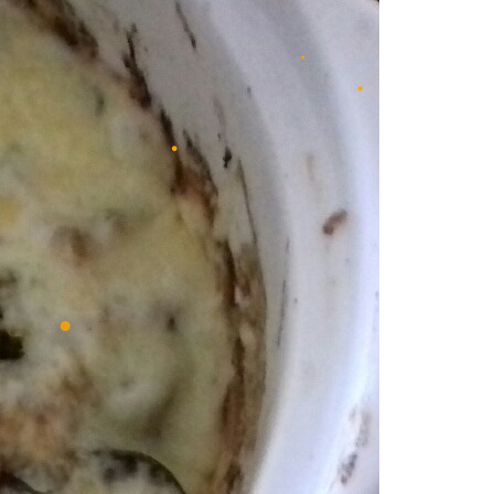
•
•
•
•