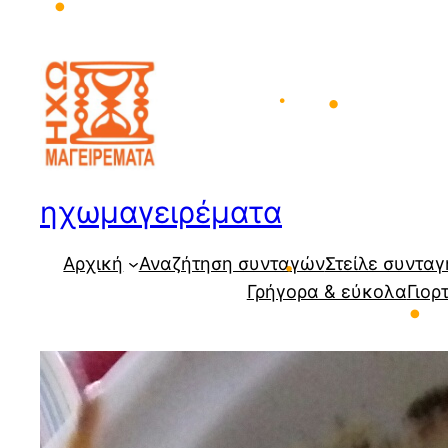
Μετάβαση
στο
περιεχόμενο
•
•
ηχωμαγειρέματα
•
Αρχική
Αναζήτηση συνταγών
Στείλε συνταγ
Γρήγορα & εύκολα
Γιορ
•