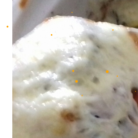
•
•
•
•
•