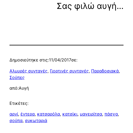
Σας φιλώ αυγή…
Δημοσιεύτηκε στις:
11/04/2017
σε:
Αλμυρές συνταγές
, 
Γιορτινές συνταγές
, 
Παραδοσιακά
, 
Σούπες
από:
Αυγή
Ετικέτες:
αρνί
, 
έντερα
, 
κατσαρόλα
, 
κατσίκι
, 
μαγειρίτσα
, 
πάσχα
, 
σούπα
, 
συκωταριά