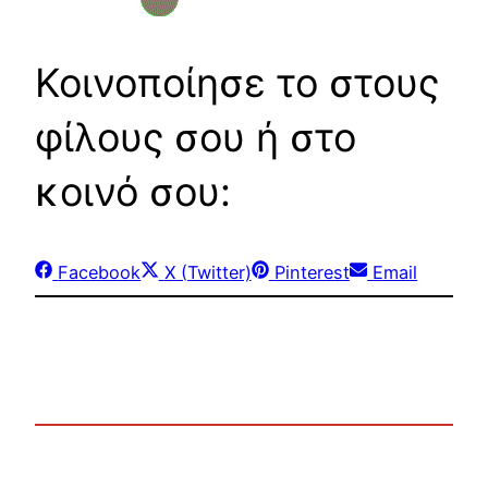
Κοινοποίησε το στους
φίλους σου ή στο
κοινό σου:
Share
Share
Share
Share
Facebook
X (Twitter)
Pinterest
Email
on
on
on
on