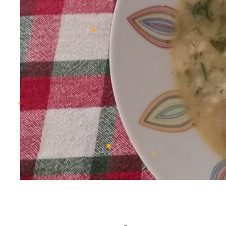
•
•
•
•
•