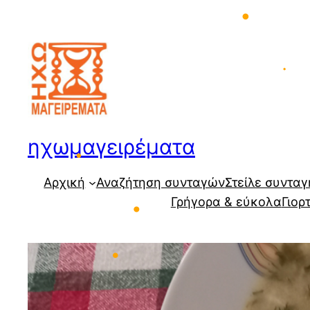
Μετάβαση
•
στο
•
περιεχόμενο
•
ηχωμαγειρέματα
•
Αρχική
Αναζήτηση συνταγών
Στείλε συνταγ
Γρήγορα & εύκολα
Γιορ
•
•