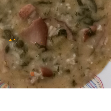
•
•
•
•
•