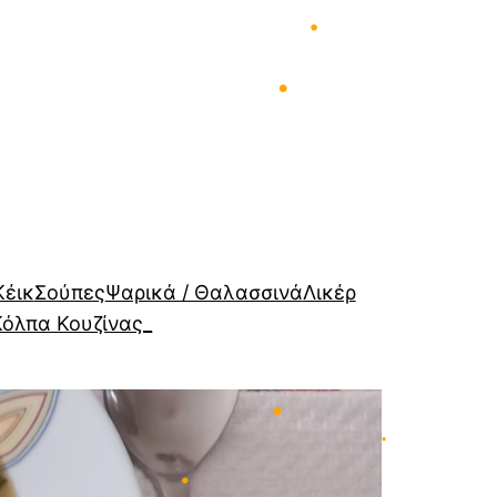
•
•
•
•
Κέικ
Σούπες
Ψαρικά / Θαλασσινά
Λικέρ
Κόλπα Κουζίνας_