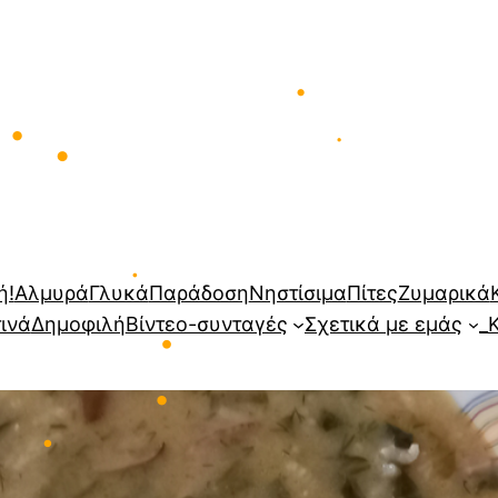
•
•
•
•
•
ή!
Αλμυρά
Γλυκά
Παράδοση
Νηστίσιμα
Πίτες
Ζυμαρικά
τινά
Δημοφιλή
Βίντεο-συνταγές
Σχετικά με εμάς
_
•
•