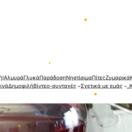
•
ή!
Αλμυρά
Γλυκά
Παράδοση
Νηστίσιμα
Πίτες
Ζυμαρικά
τινά
Δημοφιλή
Βίντεο-συνταγές
Σχετικά με εμάς
_
•
•