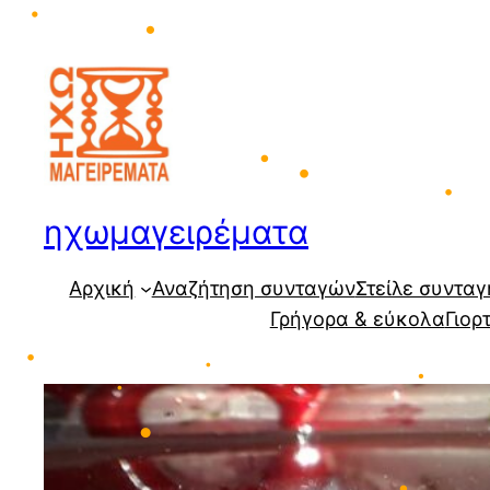
Μετάβαση
στο
περιεχόμενο
•
•
ηχωμαγειρέματα
•
Αρχική
Αναζήτηση συνταγών
Στείλε συνταγ
Γρήγορα & εύκολα
Γιορ
•
•
•
•