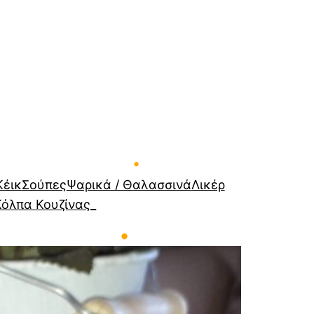
•
Κέικ
Σούπες
Ψαρικά / Θαλασσινά
Λικέρ
Κόλπα Κουζίνας_
•