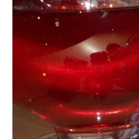
•
•
•
•
•
•
•
•
•