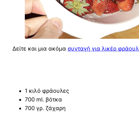
Δείτε και μια ακόμα
συνταγή για λικέρ φράου
1 κιλό φράουλες
700 ml. βότκα
700 γρ. ζάχαρη