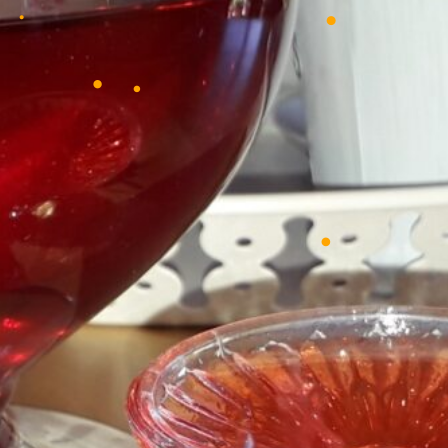
•
•
•
•
•
•