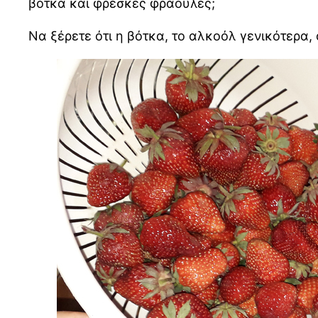
βότκα και φρέσκες φράουλες;
Να ξέρετε ότι η βότκα, το αλκοόλ γενικότερα,