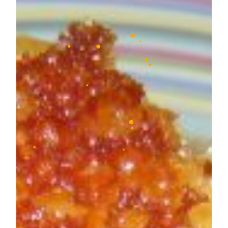
•
•
•
•
•
•
•
•
•
•