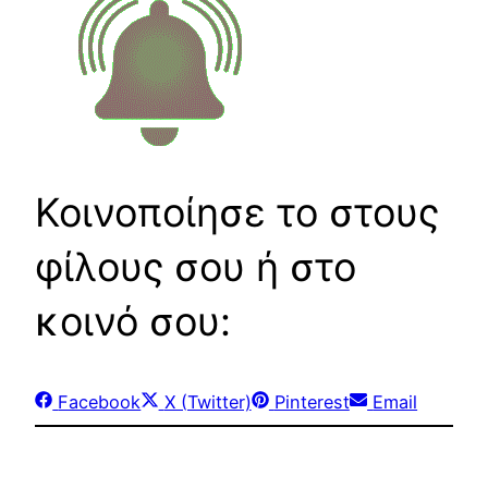
Κοινοποίησε το στους
φίλους σου ή στο
κοινό σου:
Share
Share
Share
Share
Facebook
X (Twitter)
Pinterest
Email
on
on
on
on