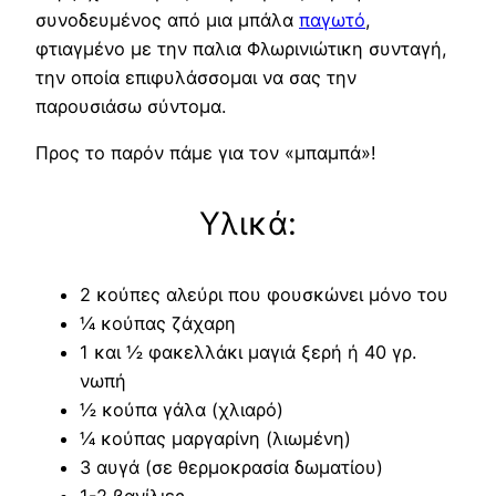
συνοδευμένος από μια μπάλα
παγωτό
,
φτιαγμένο με την παλια Φλωρινιώτικη συνταγή,
την οποία επιφυλάσσομαι να σας την
παρουσιάσω σύντομα.
Προς το παρόν πάμε για τον «μπαμπά»!
Υλικά:
2 κούπες αλεύρι που φουσκώνει μόνο του
¼ κούπας ζάχαρη
1 και ½ φακελλάκι μαγιά ξερή ή 40 γρ.
νωπή
½ κούπα γάλα (χλιαρό)
¼ κούπας μαργαρίνη (λιωμένη)
3 αυγά (σε θερμοκρασία δωματίου)
1-2 βανίλιες