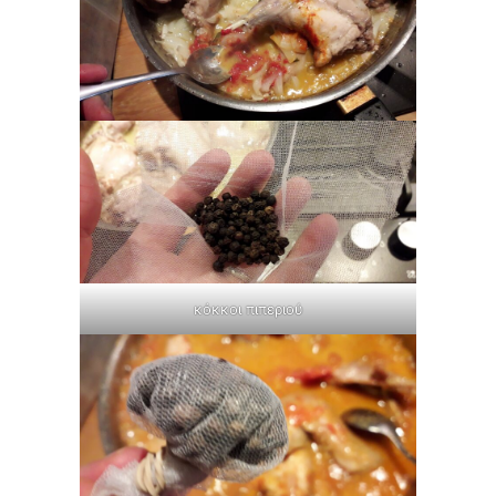
κόκκοι πιπεριού