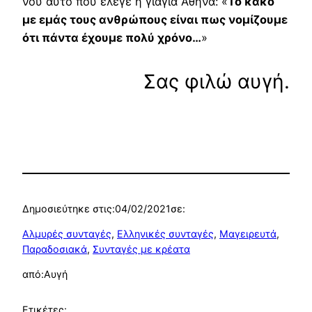
νου αυτό που έλεγε η γιαγιά Αθηνά: «
Το κακό
με εμάς τους ανθρώπους είναι πως νομίζουμε
ότι πάντα έχουμε πολύ χρόνο…
»
Σας φιλώ αυγή.
Δημοσιεύτηκε στις:
04/02/2021
σε:
Αλμυρές συνταγές
, 
Ελληνικές συνταγές
, 
Μαγειρευτά
, 
Παραδοσιακά
, 
Συνταγές με κρέατα
από:
Αυγή
Ετικέτες: