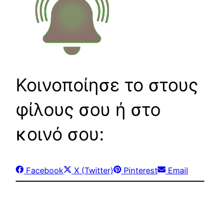
Κοινοποίησε το στους
φίλους σου ή στο
κοινό σου:
Share
Share
Share
Share
Facebook
X (Twitter)
Pinterest
Email
on
on
on
on