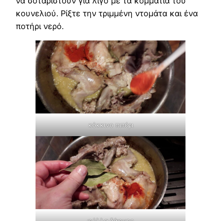
να σοταριστούν για λίγο με τα κομμάτια του
κουνελιού. Ρίξτε την τριμμένη ντομάτα και ένα
ποτήρι νερό.
κόκκινο πιπέρι
φύλλα δάφνης