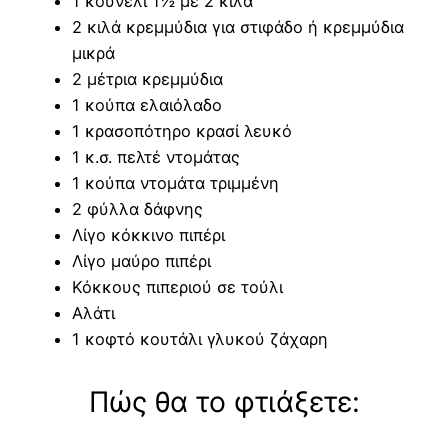
1 κουνέλι 1½ με 2 κιλά
2 κιλά κρεμμύδια για στιφάδο ή κρεμμύδια
μικρά
2 μέτρια κρεμμύδια
1 κούπα ελαιόλαδο
1 κρασοπότηρο κρασί λευκό
1 κ.σ. πελτέ ντομάτας
1 κούπα ντομάτα τριμμένη
2 φύλλα δάφνης
Λίγο κόκκινο πιπέρι
Λίγο μαύρο πιπέρι
Κόκκους πιπεριού σε τούλι
Αλάτι
1 κοφτό κουτάλι γλυκού ζάχαρη
Πώς θα το φτιάξετε: