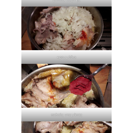
κρεμμύδια
πελτές ντομάτας