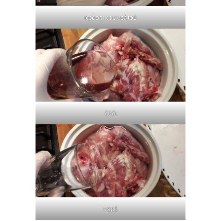
κρέας κουνελιού
ξύδι
νερό