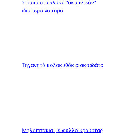
Σιροπιαστό γλυκό “ακορντεόν”
ιδιαίτερα νοστιμο
Τηγανητά κολοκυθάκια σκορδάτα
Μηλοπιτάκια με φύλλο κρούστας