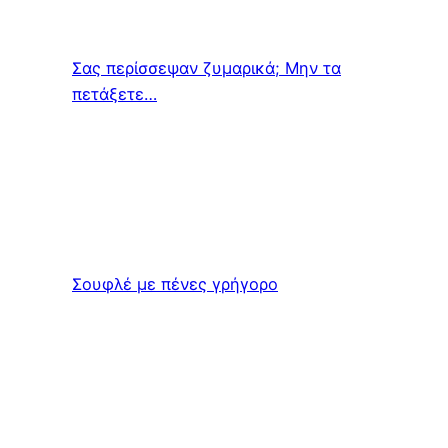
Σας περίσσεψαν ζυμαρικά; Μην τα
πετάξετε…
Σουφλέ με πένες γρήγορο