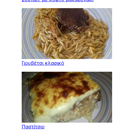
Γιουβέτσι κλασικό
Παστίτσιο