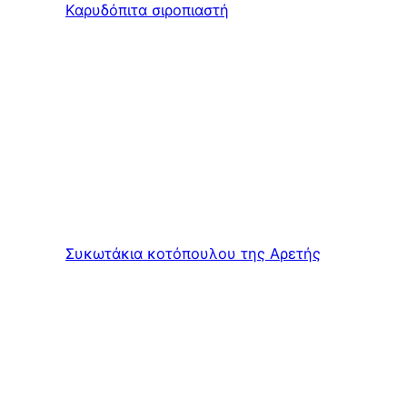
Καρυδόπιτα σιροπιαστή
Συκωτάκια κοτόπουλου της Αρετής