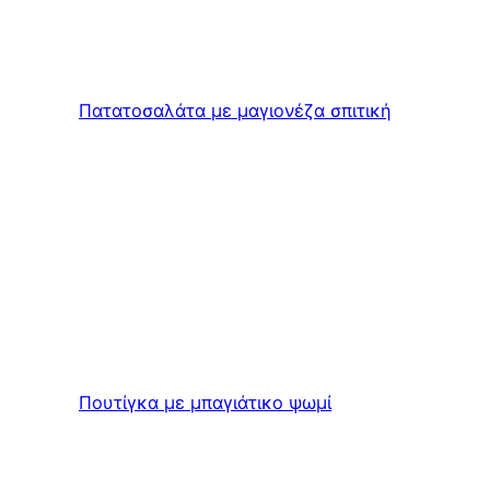
Πατατοσαλάτα με μαγιονέζα σπιτική
Πουτίγκα με μπαγιάτικο ψωμί