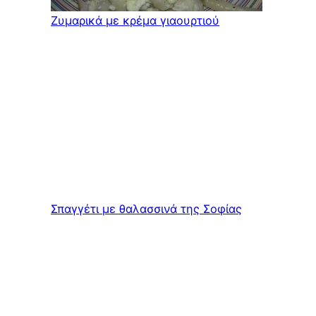
Ζυμαρικά με κρέμα γιαουρτιού
Σπαγγέτι με θαλασσινά της Σοφίας