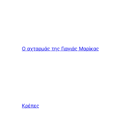
Ο αχταρμάς της Γιαγιάς Μαρίκας
Κρέπες