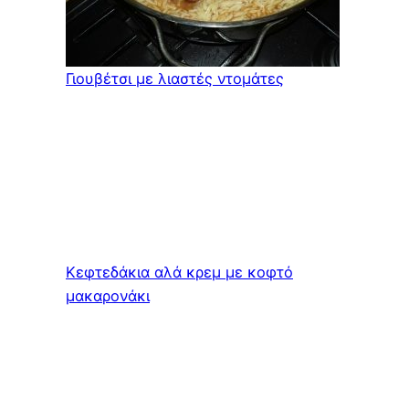
Γιουβέτσι με λιαστές ντομάτες
Κεφτεδάκια αλά κρεμ με κοφτό
μακαρονάκι