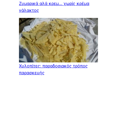
Ζυμαρικά αλά κρεμ… χωρίς κρέμα
γάλακτος
Χυλοπίτες: παραδοσιακός τρόπος
παρασκευής