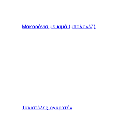
Μακαρόνια με κιμά (μπολονέζ)
Ταλιατέλες ογκρατέν