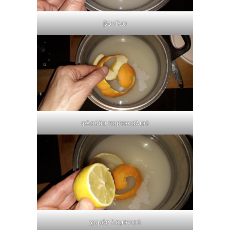
βανίλια
φλούδα πορτοκαλιού
χυμός λεμονιού