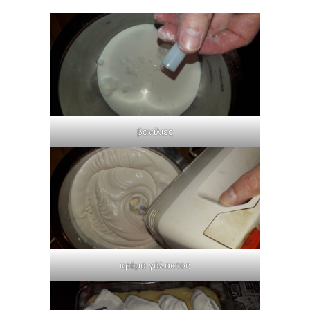
βανίλιες
κρέμα γάλακτος