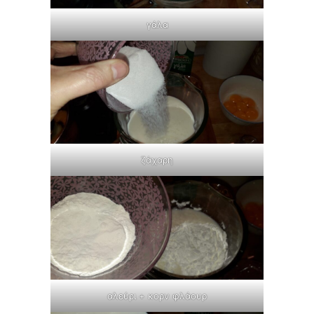
γάλα
ζάχαρη
αλεύρι + κορν φλάουρ