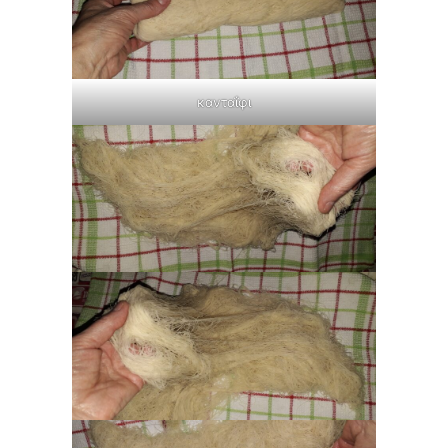
κανταΐφι