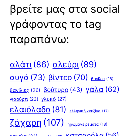
βρείτε μας στα social
γράφοντας το tag
παραπάνω:
αλεύρι
(89)
αλάτι
(86)
αυγά
(73)
βίντεο
(70)
βανίλια
(18)
γάλα
(62)
βούτυρο
(43)
βανίλιες
(26)
γλυκό
(27)
γιαούρτι
(23)
ελαιόλαδο
(81)
ελληνική κουζίνα
(17)
ζάχαρη
(107)
ηχωμαγειρέματα
(18)
κατσαρόλα
(56)