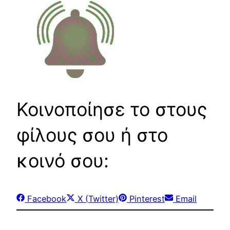
Κοινοποίησε το στους
φίλους σου ή στο
κοινό σου:
Share
Share
Share
Share
Facebook
X (Twitter)
Pinterest
Email
on
on
on
on