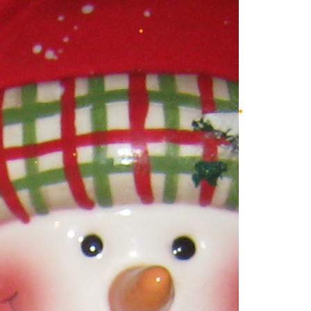
•
•
•
•