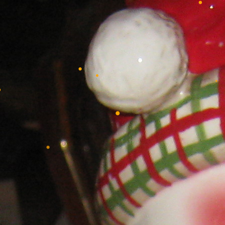
•
•
•
•
•
•
•
•
•