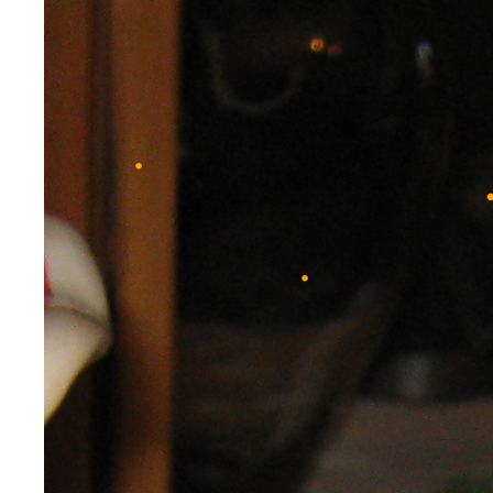
•
•
•