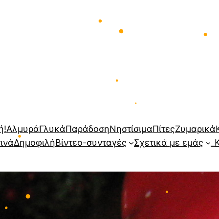
•
•
ή!
Αλμυρά
Γλυκά
Παράδοση
Νηστίσιμα
Πίτες
Ζυμαρικά
τινά
Δημοφιλή
Βίντεο-συνταγές
Σχετικά με εμάς
_
•
•
•