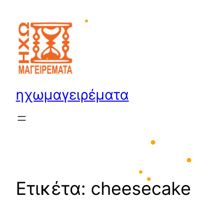
Μετάβαση
στο
•
•
περιεχόμενο
•
•
ηχωμαγειρέματα
•
•
Ετικέτα:
cheesecake
•
•