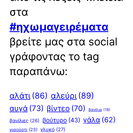
στα
#ηχωμαγειρέματα
βρείτε μας στα social
γράφοντας το tag
παραπάνω:
αλεύρι
(89)
αλάτι
(86)
αυγά
(73)
βίντεο
(70)
βανίλια
(18)
γάλα
(62)
βούτυρο
(43)
βανίλιες
(26)
γλυκό
(27)
γιαούρτι
(23)