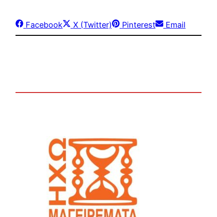
Share
Share
Share
Share
Facebook
X (Twitter)
Pinterest
Email
on
on
on
on