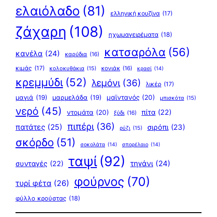
ελαιόλαδο
(81)
ελληνική κουζίνα
(17)
ζάχαρη
(108)
ηχωμαγειρέματα
(18)
κατσαρόλα
(56)
κανέλα
(24)
καρύδια
(16)
κιμάς
(17)
κολοκυθάκια
(15)
κονιάκ
(16)
κρασί
(14)
κρεμμύδι
(52)
λεμόνι
(36)
λικέρ
(17)
μαγιά
(19)
μαρμελάδα
(19)
μαϊντανός
(20)
μπισκότα
(15)
νερό
(45)
πίτα
(22)
ντομάτα
(20)
ξύδι
(16)
πιπέρι
(36)
πατάτες
(25)
σιρόπι
(23)
ρύζι
(15)
σκόρδο
(51)
σοκολάτα
(14)
σπορέλαιο
(14)
ταψί
(92)
τηγάνι
(24)
συνταγές
(22)
φούρνος
(70)
τυρί φέτα
(26)
φύλλο κρούστας
(18)