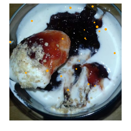
•
•
•
•
•
•
•
•
•
•
•
•
•
•
•
•
•
•
•
•
•
•