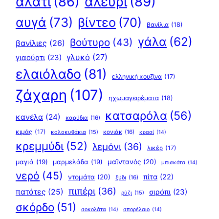
αλεύρι
(89)
αλάτι
(86)
αυγά
(73)
βίντεο
(70)
βανίλια
(18)
γάλα
(62)
βούτυρο
(43)
βανίλιες
(26)
γλυκό
(27)
γιαούρτι
(23)
ελαιόλαδο
(81)
ελληνική κουζίνα
(17)
ζάχαρη
(107)
ηχωμαγειρέματα
(18)
κατσαρόλα
(56)
κανέλα
(24)
καρύδια
(16)
κιμάς
(17)
κολοκυθάκια
(15)
κονιάκ
(16)
κρασί
(14)
κρεμμύδι
(52)
λεμόνι
(36)
λικέρ
(17)
μαγιά
(19)
μαρμελάδα
(19)
μαϊντανός
(20)
μπισκότα
(14)
νερό
(45)
πίτα
(22)
ντομάτα
(20)
ξύδι
(16)
πιπέρι
(36)
πατάτες
(25)
σιρόπι
(23)
ρύζι
(15)
σκόρδο
(51)
σοκολάτα
(14)
σπορέλαιο
(14)