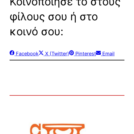
Κοινοποίησε το στους
φίλους σου ή στο
κοινό σου:
Share
Share
Share
Share
Facebook
X (Twitter)
Pinterest
Email
on
on
on
on