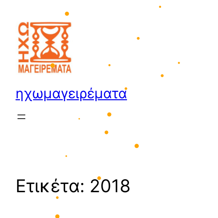
•
Μετάβαση
στο
•
περιεχόμενο
•
•
•
ηχωμαγειρέματα
•
•
•
•
•
•
•
•
Ετικέτα:
2018
•
•