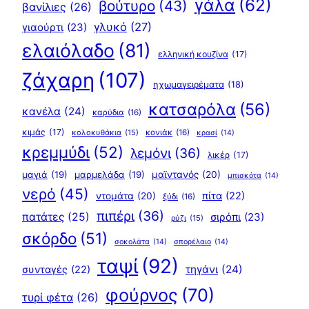
γάλα
(62)
βούτυρο
(43)
βανίλιες
(26)
γλυκό
(27)
γιαούρτι
(23)
ελαιόλαδο
(81)
ελληνική κουζίνα
(17)
ζάχαρη
(107)
ηχωμαγειρέματα
(18)
κατσαρόλα
(56)
κανέλα
(24)
καρύδια
(16)
κιμάς
(17)
κολοκυθάκια
(15)
κονιάκ
(16)
κρασί
(14)
κρεμμύδι
(52)
λεμόνι
(36)
λικέρ
(17)
μαγιά
(19)
μαρμελάδα
(19)
μαϊντανός
(20)
μπισκότα
(14)
νερό
(45)
πίτα
(22)
ντομάτα
(20)
ξύδι
(16)
πιπέρι
(36)
πατάτες
(25)
σιρόπι
(23)
ρύζι
(15)
σκόρδο
(51)
σοκολάτα
(14)
σπορέλαιο
(14)
ταψί
(92)
τηγάνι
(24)
συνταγές
(22)
φούρνος
(70)
τυρί φέτα
(26)