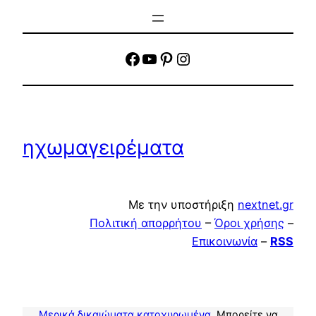
facebook
YouTube
Pinterest
Instagram
ηχωμαγειρέματα
Με την υποστήριξη
nextnet.gr
Πολιτική απορρήτου
–
Όροι χρήσης
–
Επικοινωνία
–
RSS
Μερικά δικαιώματα κατοχυρωμένα
. Μπορείτε να