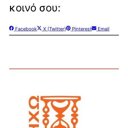
κοινό σου:
Share
Share
Share
Share
Facebook
X (Twitter)
Pinterest
Email
on
on
on
on