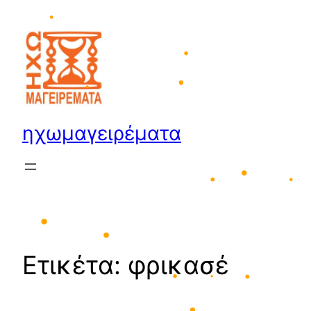
Μετάβαση
•
στο
περιεχόμενο
•
•
•
•
ηχωμαγειρέματα
•
•
•
•
Ετικέτα:
φρικασέ
•
•