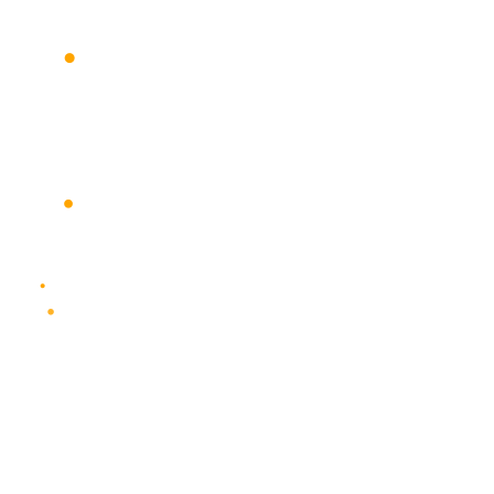
•
•
•
•