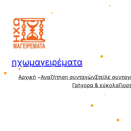
Μετάβαση
•
στο
•
περιεχόμενο
•
ηχωμαγειρέματα
•
Αρχική
Αναζήτηση συνταγών
Στείλε συνταγ
•
Γρήγορα & εύκολα
Γιορ
•
•