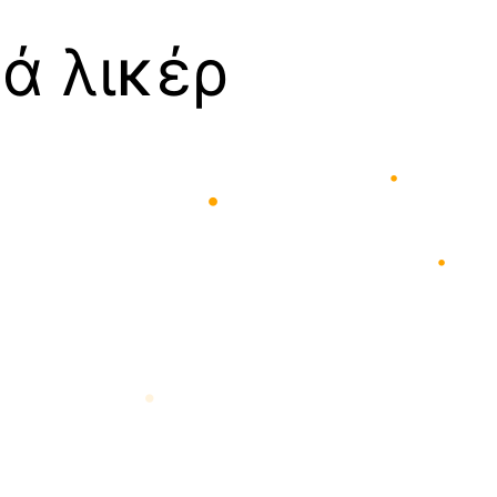
•
κά λικέρ
•
•
•