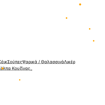
•
•
•
•
Κέικ
Σούπες
Ψαρικά / Θαλασσινά
Λικέρ
Κόλπα Κουζίνας_
•
•