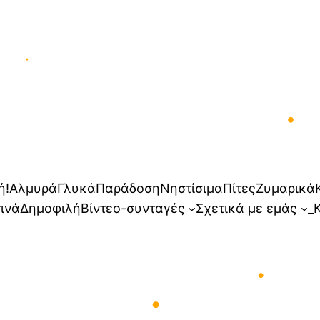
•
•
•
ή!
Αλμυρά
Γλυκά
Παράδοση
Νηστίσιμα
Πίτες
Ζυμαρικά
τινά
Δημοφιλή
Βίντεο-συνταγές
Σχετικά με εμάς
_
•