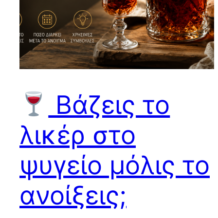
Βάζεις το
λικέρ στο
ψυγείο μόλις το
ανοίξεις;