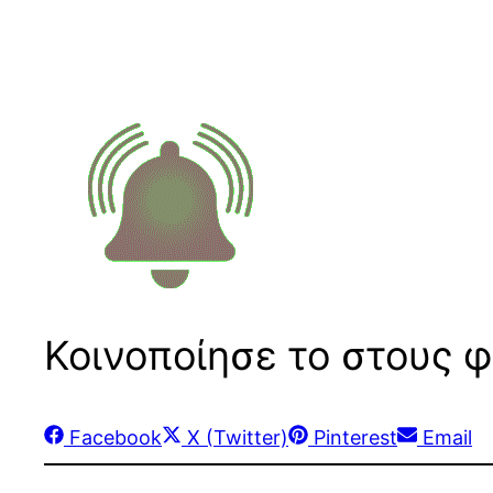
Κοινοποίησε το στους φ
Share
Share
Share
Share
Facebook
X (Twitter)
Pinterest
Email
on
on
on
on