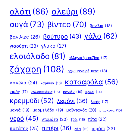
αλεύρι
(89)
αλάτι
(86)
αυγά
(73)
βίντεο
(70)
βανίλια
(18)
γάλα
(62)
βούτυρο
(43)
βανίλιες
(26)
γλυκό
(27)
γιαούρτι
(23)
ελαιόλαδο
(81)
ελληνική κουζίνα
(17)
ζάχαρη
(108)
ηχωμαγειρέματα
(18)
κατσαρόλα
(56)
κανέλα
(24)
καρύδια
(16)
κιμάς
(17)
κολοκυθάκια
(15)
κονιάκ
(16)
κρασί
(14)
κρεμμύδι
(52)
λεμόνι
(36)
λικέρ
(17)
μαγιά
(19)
μαρμελάδα
(19)
μαϊντανός
(20)
μπισκότα
(15)
νερό
(45)
πίτα
(22)
ντομάτα
(20)
ξύδι
(16)
πιπέρι
(36)
πατάτες
(25)
σιρόπι
(23)
ρύζι
(15)