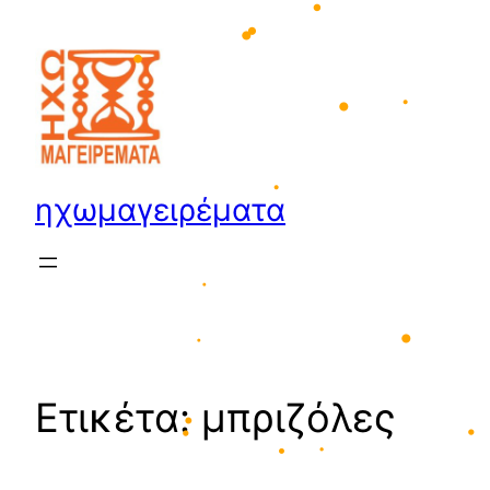
•
Μετάβαση
στο
•
περιεχόμενο
•
•
•
•
•
ηχωμαγειρέματα
•
•
•
•
Ετικέτα:
μπριζόλες
•