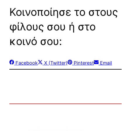
Κοινοποίησε το στους
φίλους σου ή στο
κοινό σου:
Share
Share
Share
Share
Facebook
X (Twitter)
Pinterest
Email
on
on
on
on