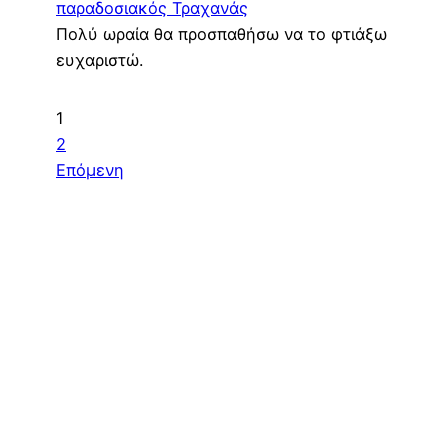
παραδοσιακός Τραχανάς
Πολύ ωραία θα προσπαθήσω να το φτιάξω
ευχαριστώ.
Site
Page
1
Page
2
Reviews
Επόμενη
navigation