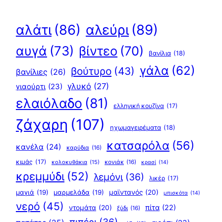
αλεύρι
(89)
αλάτι
(86)
αυγά
(73)
βίντεο
(70)
βανίλια
(18)
γάλα
(62)
βούτυρο
(43)
βανίλιες
(26)
γλυκό
(27)
γιαούρτι
(23)
ελαιόλαδο
(81)
ελληνική κουζίνα
(17)
ζάχαρη
(107)
ηχωμαγειρέματα
(18)
κατσαρόλα
(56)
κανέλα
(24)
καρύδια
(16)
κιμάς
(17)
κολοκυθάκια
(15)
κονιάκ
(16)
κρασί
(14)
κρεμμύδι
(52)
λεμόνι
(36)
λικέρ
(17)
μαγιά
(19)
μαρμελάδα
(19)
μαϊντανός
(20)
μπισκότα
(14)
νερό
(45)
πίτα
(22)
ντομάτα
(20)
ξύδι
(16)
πιπέρι
(36)