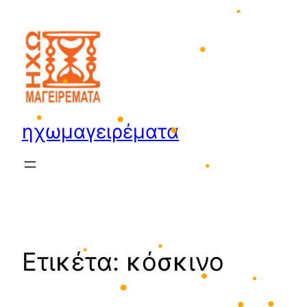
•
Μετάβαση
στο
•
•
περιεχόμενο
•
ηχωμαγειρέματα
•
•
•
•
•
Ετικέτα:
κόσκινο
•
•