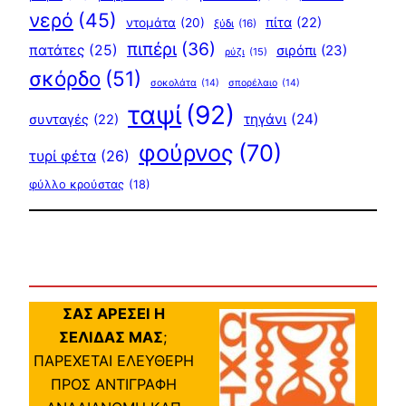
νερό
(45)
πίτα
(22)
ντομάτα
(20)
ξύδι
(16)
πιπέρι
(36)
πατάτες
(25)
σιρόπι
(23)
ρύζι
(15)
σκόρδο
(51)
σοκολάτα
(14)
σπορέλαιο
(14)
ταψί
(92)
τηγάνι
(24)
συνταγές
(22)
φούρνος
(70)
τυρί φέτα
(26)
φύλλο κρούστας
(18)
ΣΑΣ ΑΡΕΣΕΙ Η
ΣΕΛΙΔΑΣ ΜΑΣ
;
ΠΑΡΕΧΕΤΑΙ ΕΛΕΥΘΕΡΗ
ΠΡΟΣ ΑΝΤΙΓΡΑΦΗ