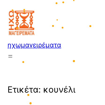
Μετάβαση
•
•
•
στο
•
•
•
περιεχόμενο
•
•
•
•
•
•
ηχωμαγειρέματα
•
•
Ετικέτα:
κουνέλι
•