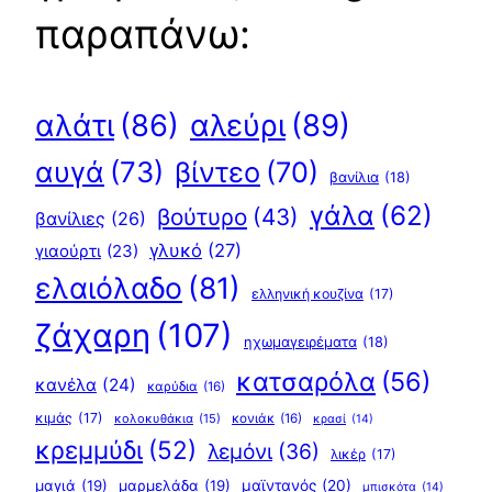
παραπάνω:
αλεύρι
(89)
αλάτι
(86)
αυγά
(73)
βίντεο
(70)
βανίλια
(18)
γάλα
(62)
βούτυρο
(43)
βανίλιες
(26)
γλυκό
(27)
γιαούρτι
(23)
ελαιόλαδο
(81)
ελληνική κουζίνα
(17)
ζάχαρη
(107)
ηχωμαγειρέματα
(18)
κατσαρόλα
(56)
κανέλα
(24)
καρύδια
(16)
κιμάς
(17)
κολοκυθάκια
(15)
κονιάκ
(16)
κρασί
(14)
κρεμμύδι
(52)
λεμόνι
(36)
λικέρ
(17)
μαγιά
(19)
μαρμελάδα
(19)
μαϊντανός
(20)
μπισκότα
(14)