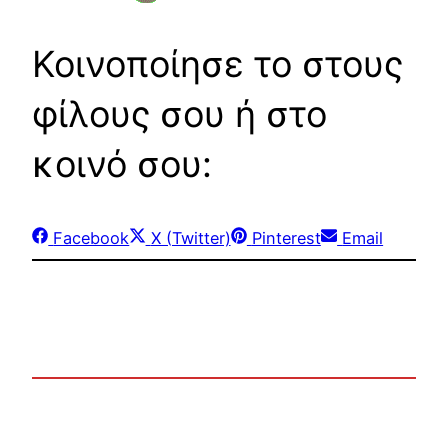
Κοινοποίησε το στους
φίλους σου ή στο
κοινό σου:
Share
Share
Share
Share
Facebook
X (Twitter)
Pinterest
Email
on
on
on
on