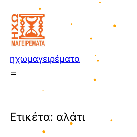
•
Μετάβαση
•
στο
•
περιεχόμενο
•
•
•
•
•
ηχωμαγειρέματα
•
•
•
•
Ετικέτα:
αλάτι
•
•