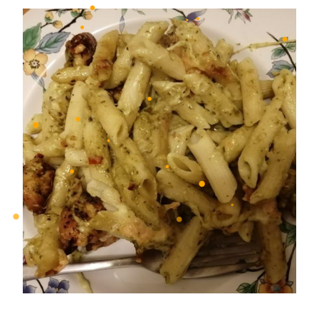
•
•
•
•
•
•
•
•
•
•
•
•
•
•