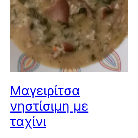
Μαγειρίτσα
νηστίσιμη με
ταχίνι