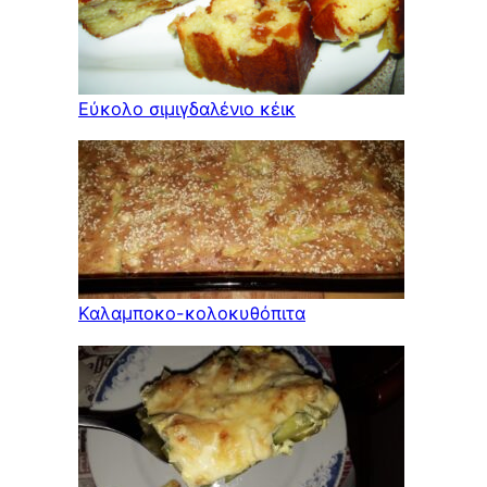
Εύκολο σιμιγδαλένιο κέικ
Καλαμποκο-κολοκυθόπιτα