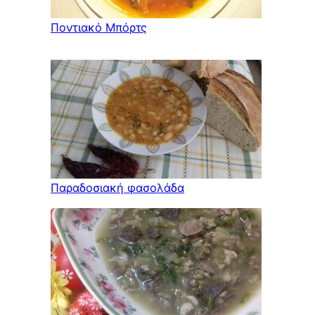
Ποντιακό Μπόρτς
Παραδοσιακή φασολάδα