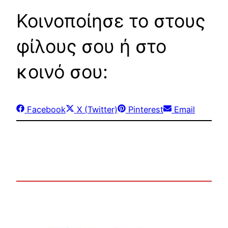
Κοινοποίησε το στους
φίλους σου ή στο
κοινό σου:
Share
Share
Share
Share
Facebook
X (Twitter)
Pinterest
Email
on
on
on
on