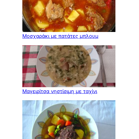
Μοσχαράκι με πατάτες μπλουμ
Μαγειρίτσα νηστίσιμη με ταχίνι