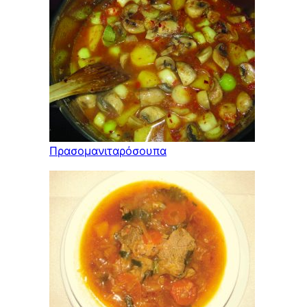
Πρασομανιταρόσουπα