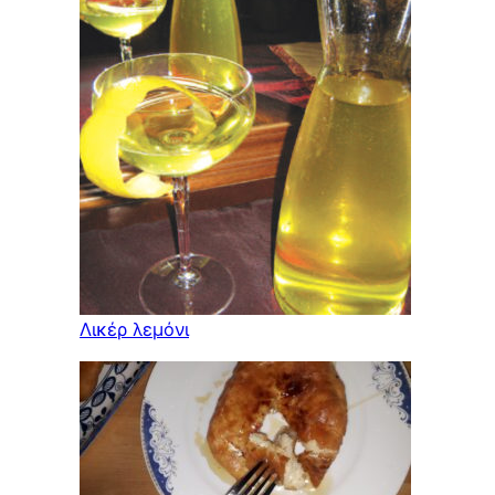
Λικέρ λεμόνι