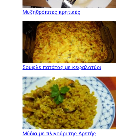
Μυζηθρόπιτες κρητικές
Σουφλέ πατάτας με κεφαλοτύρι
Μύδια με πλιγούρι της Αρετής