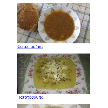
Φακές σούπα
Πατατόσουπα