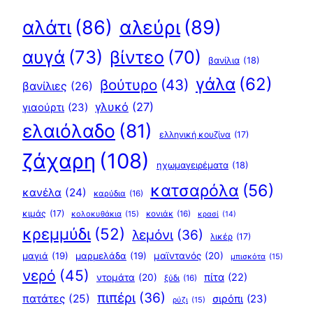
αλεύρι
(89)
αλάτι
(86)
αυγά
(73)
βίντεο
(70)
βανίλια
(18)
γάλα
(62)
βούτυρο
(43)
βανίλιες
(26)
γλυκό
(27)
γιαούρτι
(23)
ελαιόλαδο
(81)
ελληνική κουζίνα
(17)
ζάχαρη
(108)
ηχωμαγειρέματα
(18)
κατσαρόλα
(56)
κανέλα
(24)
καρύδια
(16)
κιμάς
(17)
κολοκυθάκια
(15)
κονιάκ
(16)
κρασί
(14)
κρεμμύδι
(52)
λεμόνι
(36)
λικέρ
(17)
μαγιά
(19)
μαρμελάδα
(19)
μαϊντανός
(20)
μπισκότα
(15)
νερό
(45)
πίτα
(22)
ντομάτα
(20)
ξύδι
(16)
πιπέρι
(36)
πατάτες
(25)
σιρόπι
(23)
ρύζι
(15)