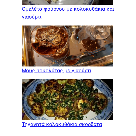
Ομελέτα φούρνου με κολοκυθάκια και
γιαούρτι
Μους σοκολάτας με γιαούρτι
Τηγανητά κολοκυθάκια σκορδάτα