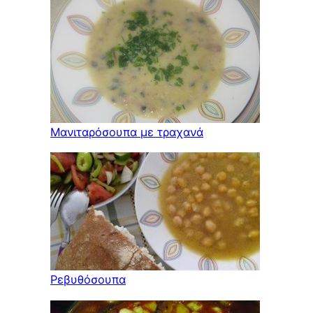
Μανιταρόσουπα με τραχανά
Ρεβυθόσουπα