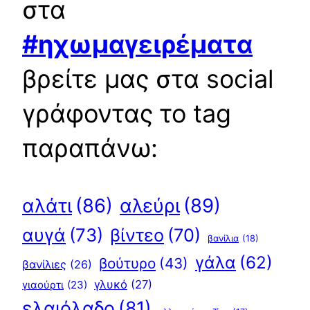
στα
#ηχωμαγειρέματα
βρείτε μας στα social
γράφοντας το tag
παραπάνω:
αλεύρι
(89)
αλάτι
(86)
αυγά
(73)
βίντεο
(70)
βανίλια
(18)
γάλα
(62)
βούτυρο
(43)
βανίλιες
(26)
γλυκό
(27)
γιαούρτι
(23)
ελαιόλαδο
(81)