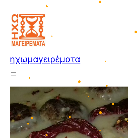
Μετάβαση
•
στο
•
•
περιεχόμενο
•
•
ηχωμαγειρέματα
•
•
•
•
•
•
•
•
•
•