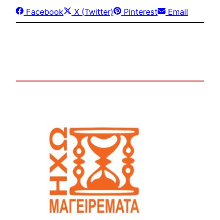
Share
Share
Share
Share
Facebook
X (Twitter)
Pinterest
Email
on
on
on
on