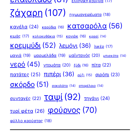
ελληνική κουζίνα
(17)
ζάχαρη
(107)
ηχωμαγειρέματα
(18)
κατσαρόλα
(56)
κανέλα
(24)
καρύδια
(16)
κιμάς
(17)
κολοκυθάκια
(15)
κονιάκ
(16)
κρασί
(14)
κρεμμύδι
(52)
λεμόνι
(36)
λικέρ
(17)
μαγιά
(19)
μαρμελάδα
(19)
μαϊντανός
(20)
μπισκότα
(14)
νερό
(45)
πίτα
(22)
ντομάτα
(20)
ξύδι
(16)
πιπέρι
(36)
πατάτες
(25)
σιρόπι
(23)
ρύζι
(15)
σκόρδο
(51)
σοκολάτα
(14)
σπορέλαιο
(14)
ταψί
(92)
τηγάνι
(24)
συνταγές
(22)
φούρνος
(70)
τυρί φέτα
(26)
φύλλο κρούστας
(18)