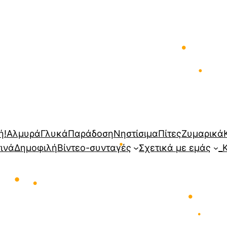
•
•
ή!
Αλμυρά
Γλυκά
Παράδοση
Νηστίσιμα
Πίτες
Ζυμαρικά
τινά
Δημοφιλή
Βίντεο-συνταγές
Σχετικά με εμάς
_
•
•
•
•