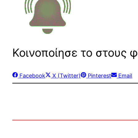
Κοινοποίησε το στους φ
Share
Share
Share
Share
Facebook
X (Twitter)
Pinterest
Email
on
on
on
on