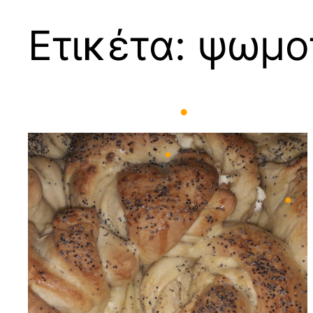
Ετικέτα:
ψωμο
•
•
•