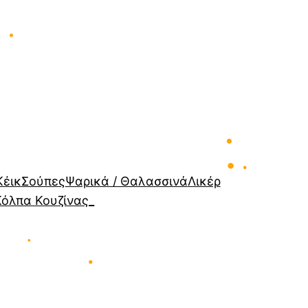
•
•
•
Κέικ
Σούπες
Ψαρικά / Θαλασσινά
Λικέρ
•
Κόλπα Κουζίνας_
•
•
•