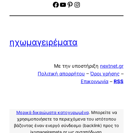
facebook
YouTube
Pinterest
Instagram
ηχωμαγειρέματα
Με την υποστήριξη
nextnet.gr
Πολιτική απορρήτου
–
Όροι χρήσης
–
Επικοινωνία
–
RSS
Μερικά δικαιώματα κατοχυρωμένα
. Μπορείτε να
χρησιμοποιήσετε τα περιεχόμενα του ιστότοπου
βάζοντας έναν ενεργό σύνδεσμο (backlink) προς το
ixomageiremata.gr ως ανταπόδωση.