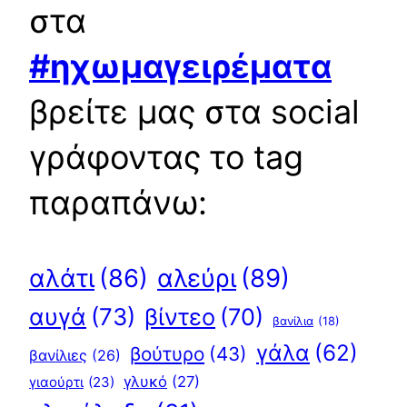
στα
#ηχωμαγειρέματα
βρείτε μας στα social
γράφοντας το tag
παραπάνω:
αλεύρι
(89)
αλάτι
(86)
αυγά
(73)
βίντεο
(70)
βανίλια
(18)
γάλα
(62)
βούτυρο
(43)
βανίλιες
(26)
γλυκό
(27)
γιαούρτι
(23)