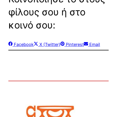
φίλους σου ή στο
κοινό σου:
Share
Share
Share
Share
Facebook
X (Twitter)
Pinterest
Email
on
on
on
on