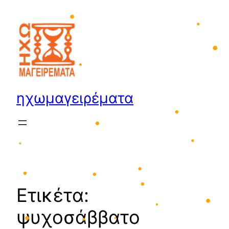
•
Μετάβαση
•
στο
περιεχόμενο
•
•
•
•
ηχωμαγειρέματα
•
•
•
•
•
Ετικέτα:
•
•
•
•
ψυχοσάββατο
•