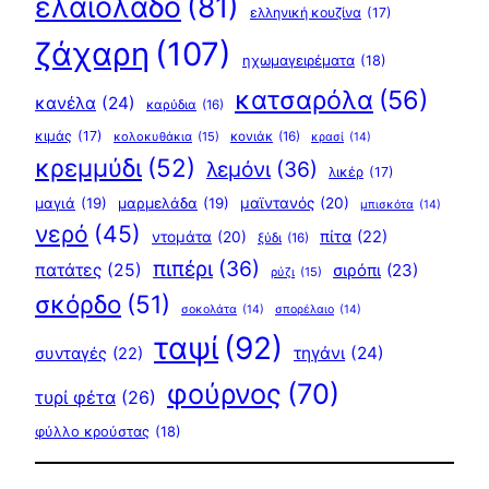
ελαιόλαδο
(81)
ελληνική κουζίνα
(17)
ζάχαρη
(107)
ηχωμαγειρέματα
(18)
κατσαρόλα
(56)
κανέλα
(24)
καρύδια
(16)
κιμάς
(17)
κολοκυθάκια
(15)
κονιάκ
(16)
κρασί
(14)
κρεμμύδι
(52)
λεμόνι
(36)
λικέρ
(17)
μαγιά
(19)
μαρμελάδα
(19)
μαϊντανός
(20)
μπισκότα
(14)
νερό
(45)
πίτα
(22)
ντομάτα
(20)
ξύδι
(16)
πιπέρι
(36)
πατάτες
(25)
σιρόπι
(23)
ρύζι
(15)
σκόρδο
(51)
σοκολάτα
(14)
σπορέλαιο
(14)
ταψί
(92)
τηγάνι
(24)
συνταγές
(22)
φούρνος
(70)
τυρί φέτα
(26)
φύλλο κρούστας
(18)