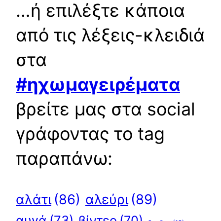
…ή επιλέξτε κάποια
από τις λέξεις-κλειδιά
στα
#ηχωμαγειρέματα
βρείτε μας στα social
γράφοντας το tag
παραπάνω:
αλεύρι
(89)
αλάτι
(86)
αυγά
(73)
βίντεο
(70)