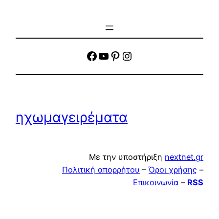
facebook
YouTube
Pinterest
Instagram
ηχωμαγειρέματα
Με την υποστήριξη
nextnet.gr
Πολιτική απορρήτου
–
Όροι χρήσης
–
Επικοινωνία
–
RSS