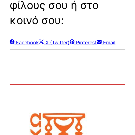
φίλους σου ή στο
κοινό σου:
Share
Share
Share
Share
Facebook
X (Twitter)
Pinterest
Email
on
on
on
on