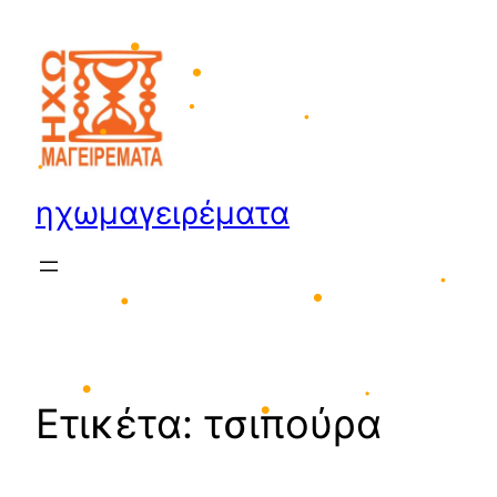
Μετάβαση
στο
περιεχόμενο
•
•
•
•
ηχωμαγειρέματα
•
•
•
•
•
Ετικέτα:
τσιπούρα
•
•
•