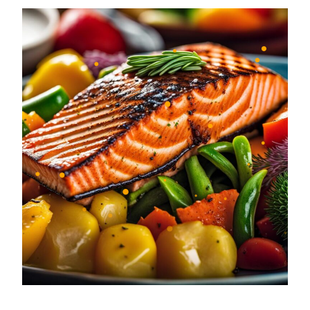
•
•
•
•
•
•
•
•
•
•
•
•
•
•
•
•