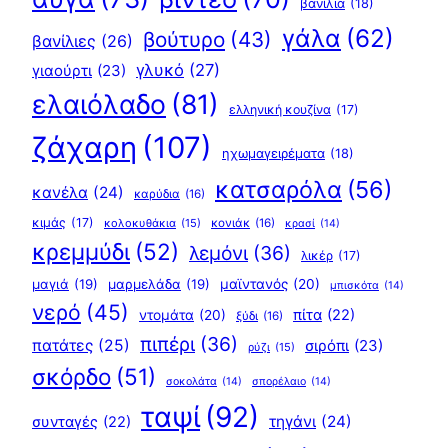
βανίλια
(18)
γάλα
(62)
βούτυρο
(43)
βανίλιες
(26)
γλυκό
(27)
γιαούρτι
(23)
ελαιόλαδο
(81)
ελληνική κουζίνα
(17)
ζάχαρη
(107)
ηχωμαγειρέματα
(18)
κατσαρόλα
(56)
κανέλα
(24)
καρύδια
(16)
κιμάς
(17)
κολοκυθάκια
(15)
κονιάκ
(16)
κρασί
(14)
κρεμμύδι
(52)
λεμόνι
(36)
λικέρ
(17)
μαγιά
(19)
μαρμελάδα
(19)
μαϊντανός
(20)
μπισκότα
(14)
νερό
(45)
πίτα
(22)
ντομάτα
(20)
ξύδι
(16)
πιπέρι
(36)
πατάτες
(25)
σιρόπι
(23)
ρύζι
(15)
σκόρδο
(51)
σοκολάτα
(14)
σπορέλαιο
(14)
ταψί
(92)
τηγάνι
(24)
συνταγές
(22)