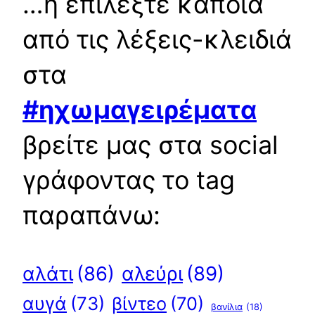
…ή επιλέξτε κάποια
από τις λέξεις-κλειδιά
στα
#ηχωμαγειρέματα
βρείτε μας στα social
γράφοντας το tag
παραπάνω:
αλεύρι
(89)
αλάτι
(86)
αυγά
(73)
βίντεο
(70)
βανίλια
(18)