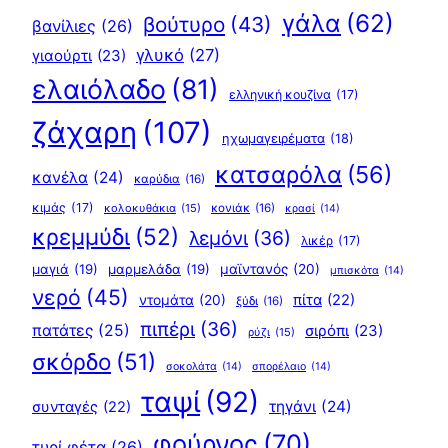
γάλα
(62)
βούτυρο
(43)
βανίλιες
(26)
γλυκό
(27)
γιαούρτι
(23)
ελαιόλαδο
(81)
ελληνική κουζίνα
(17)
ζάχαρη
(107)
ηχωμαγειρέματα
(18)
κατσαρόλα
(56)
κανέλα
(24)
καρύδια
(16)
κιμάς
(17)
κολοκυθάκια
(15)
κονιάκ
(16)
κρασί
(14)
κρεμμύδι
(52)
λεμόνι
(36)
λικέρ
(17)
μαγιά
(19)
μαρμελάδα
(19)
μαϊντανός
(20)
μπισκότα
(14)
νερό
(45)
πίτα
(22)
ντομάτα
(20)
ξύδι
(16)
πιπέρι
(36)
πατάτες
(25)
σιρόπι
(23)
ρύζι
(15)
σκόρδο
(51)
σοκολάτα
(14)
σπορέλαιο
(14)
ταψί
(92)
τηγάνι
(24)
συνταγές
(22)
φούρνος
(70)
τυρί φέτα
(26)