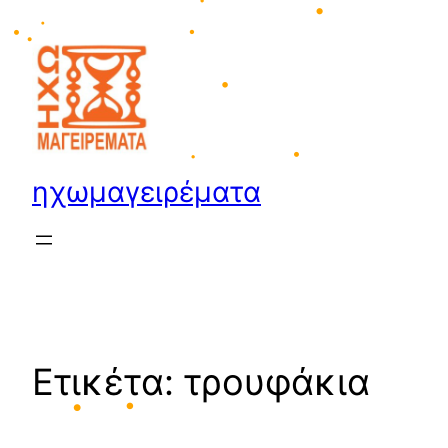
•
•
Μετάβαση
•
στο
•
περιεχόμενο
•
•
•
•
•
•
ηχωμαγειρέματα
•
•
Ετικέτα:
τρουφάκια