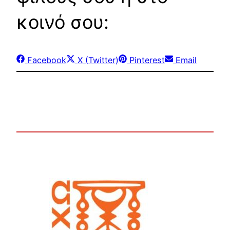
κοινό σου:
Share
Share
Share
Share
Facebook
X (Twitter)
Pinterest
Email
on
on
on
on