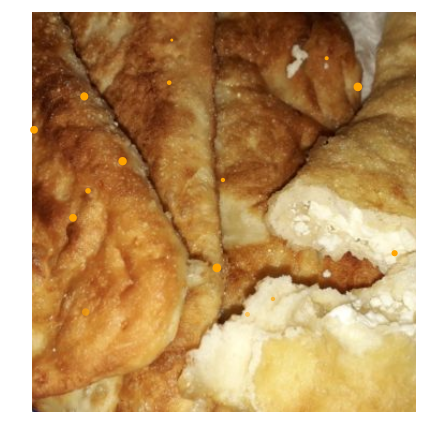
•
•
•
•
•
•
•
•
•
•
•
•
•
•
•
•
•