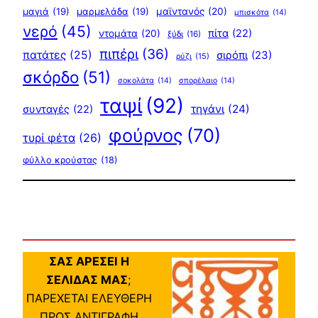
μαγιά
(19)
μαρμελάδα
(19)
μαϊντανός
(20)
μπισκότα
(14)
νερό
(45)
πίτα
(22)
ντομάτα
(20)
ξύδι
(16)
πιπέρι
(36)
πατάτες
(25)
σιρόπι
(23)
ρύζι
(15)
σκόρδο
(51)
σοκολάτα
(14)
σπορέλαιο
(14)
ταψί
(92)
τηγάνι
(24)
συνταγές
(22)
φούρνος
(70)
τυρί φέτα
(26)
φύλλο κρούστας
(18)
ΣΑΣ ΑΡΕΣΕΙ Η
ΣΕΛΙΔΑΣ ΜΑΣ
;
ΠΑΡΕΧΕΤΑΙ ΕΛΕΥΘΕΡΗ
ΠΡΟΣ ΑΝΤΙΓΡΑΦΗ