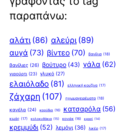
γράφοντας το tag
παραπάνω:
αλεύρι
(89)
αλάτι
(86)
αυγά
(73)
βίντεο
(70)
βανίλια
(18)
γάλα
(62)
βούτυρο
(43)
βανίλιες
(26)
γλυκό
(27)
γιαούρτι
(23)
ελαιόλαδο
(81)
ελληνική κουζίνα
(17)
ζάχαρη
(107)
ηχωμαγειρέματα
(18)
κατσαρόλα
(56)
κανέλα
(24)
καρύδια
(16)
κιμάς
(17)
κολοκυθάκια
(15)
κονιάκ
(16)
κρασί
(14)
κρεμμύδι
(52)
λεμόνι
(36)
λικέρ
(17)