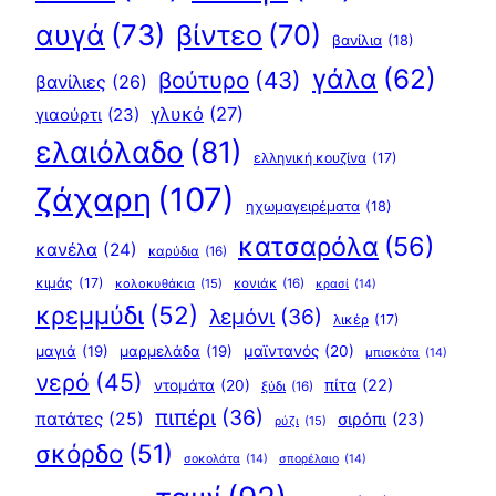
αυγά
(73)
βίντεο
(70)
βανίλια
(18)
γάλα
(62)
βούτυρο
(43)
βανίλιες
(26)
γλυκό
(27)
γιαούρτι
(23)
ελαιόλαδο
(81)
ελληνική κουζίνα
(17)
ζάχαρη
(107)
ηχωμαγειρέματα
(18)
κατσαρόλα
(56)
κανέλα
(24)
καρύδια
(16)
κιμάς
(17)
κολοκυθάκια
(15)
κονιάκ
(16)
κρασί
(14)
κρεμμύδι
(52)
λεμόνι
(36)
λικέρ
(17)
μαγιά
(19)
μαρμελάδα
(19)
μαϊντανός
(20)
μπισκότα
(14)
νερό
(45)
πίτα
(22)
ντομάτα
(20)
ξύδι
(16)
πιπέρι
(36)
πατάτες
(25)
σιρόπι
(23)
ρύζι
(15)
σκόρδο
(51)
σοκολάτα
(14)
σπορέλαιο
(14)