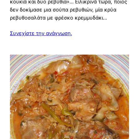
κουκιά και δυο ρεβύθια»… Ειλικρινά τώρα, ποιος
δεν δοκίμασε μια σούπα ρεβυθιών, μία κρύα
ρεβυθοσαλάτα με φρέσκο κρεμμυδάκι…
Συνεχίστε την ανάγνωση.