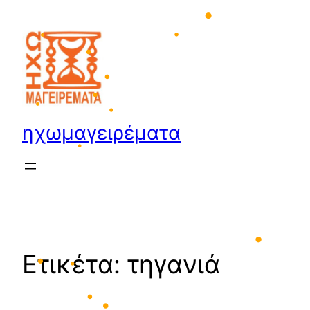
•
Μετάβαση
•
στο
•
περιεχόμενο
•
•
•
•
•
ηχωμαγειρέματα
•
•
•
Ετικέτα:
τηγανιά
•
•
•