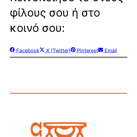
φίλους σου ή στο
κοινό σου:
Share
Share
Share
Share
Facebook
X (Twitter)
Pinterest
Email
on
on
on
on