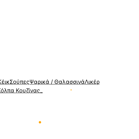
Κέικ
Σούπες
Ψαρικά / Θαλασσινά
Λικέρ
Κόλπα Κουζίνας_
•
•