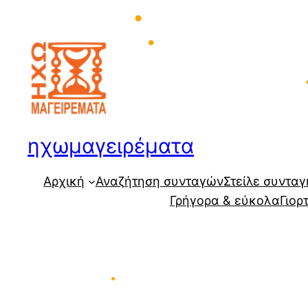
Μετάβαση
•
στο
περιεχόμενο
•
•
ηχωμαγειρέματα
Αρχική
Αναζήτηση συνταγών
Στείλε συνταγ
Γρήγορα & εύκολα
Γιορ