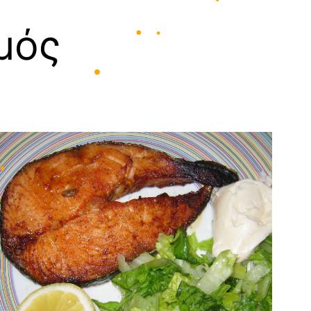
μός
•
•
•
•
•
•