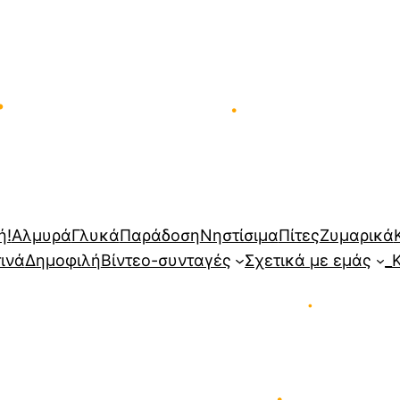
•
•
ή!
Αλμυρά
Γλυκά
Παράδοση
Νηστίσιμα
Πίτες
Ζυμαρικά
τινά
Δημοφιλή
Βίντεο-συνταγές
Σχετικά με εμάς
_
•