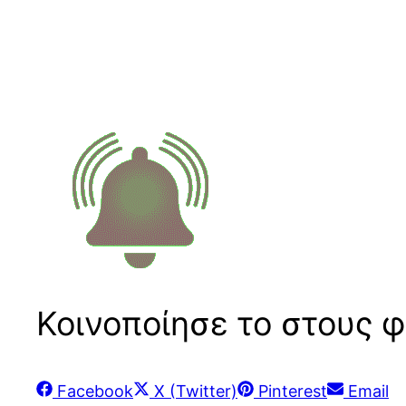
Κοινοποίησε το στους φ
Share
Share
Share
Share
Facebook
X (Twitter)
Pinterest
Email