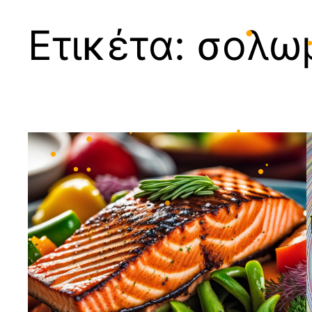
•
Ετικέτα:
σολω
•
•
•
•
•
•
•
•
•
•