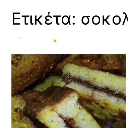
Ετικέτα:
σοκολ
•
•
•
•
•
•