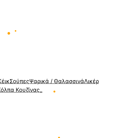
•
•
Κέικ
Σούπες
Ψαρικά / Θαλασσινά
Λικέρ
Κόλπα Κουζίνας_
•
•