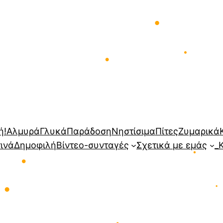
•
•
•
ή!
Αλμυρά
Γλυκά
Παράδοση
Νηστίσιμα
Πίτες
Ζυμαρικά
τινά
Δημοφιλή
Βίντεο-συνταγές
Σχετικά με εμάς
_
•
•
•