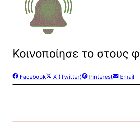
Κοινοποίησε το στους φ
Share
Share
Share
Share
Facebook
X (Twitter)
Pinterest
Email
on
on
on
on