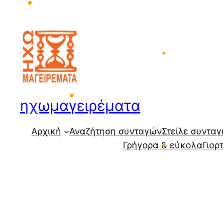
Μετάβαση
στο
•
περιεχόμενο
•
ηχωμαγειρέματα
•
Αρχική
Αναζήτηση συνταγών
Στείλε συνταγ
Γρήγορα & εύκολα
Γιορ
•