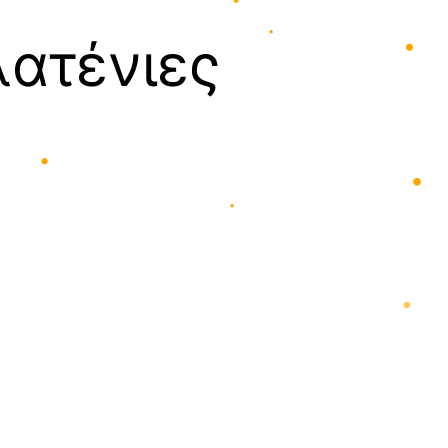
•
ατένιες
•
•
•
•
•
•