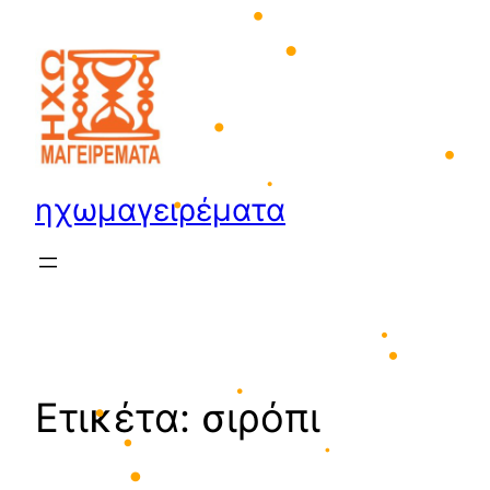
Μετάβαση
•
στο
περιεχόμενο
•
•
•
ηχωμαγειρέματα
•
•
•
•
Ετικέτα:
σιρόπι
•
•