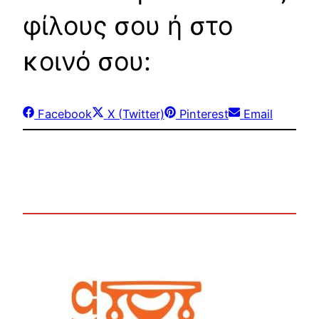
φίλους σου ή στο
κοινό σου:
Share
Share
Share
Share
Facebook
X (Twitter)
Pinterest
Email
on
on
on
on