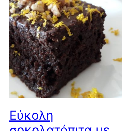
Εύκολη
σοκολατόπιτα με