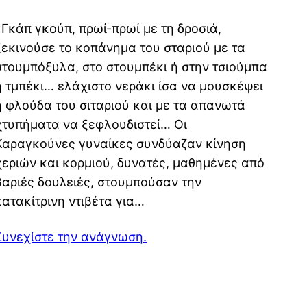
«Γκάπ γκούπ, πρωί-πρωί με τη δροσιά,
ξεκινούσε το κοπάνημα του σταριού με τα
στουμπόξυλα, στο στουμπέκι ή στην τσιούμπα
ή τμπέκι… ελάχιστο νεράκι ίσα να μουσκέψει
η φλούδα του σιταριού και με τα απανωτά
χτυπήματα να ξεφλουδιστεί… Οι
Καραγκούνες γυναίκες συνδύαζαν κίνηση
χεριών και κορμιού, δυνατές, μαθημένες από
βαριές δουλειές, στουμπούσαν την
κατακίτρινη ντιβέτα για…
Συνεχίστε την ανάγνωση.