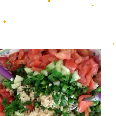
•
•
•
•
•