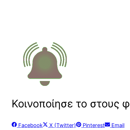
Κοινοποίησε το στους φ
Share
Share
Share
Share
Facebook
X (Twitter)
Pinterest
Email