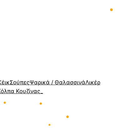
•
•
•
Κέικ
Σούπες
Ψαρικά / Θαλασσινά
Λικέρ
Κόλπα Κουζίνας_
•
•
•