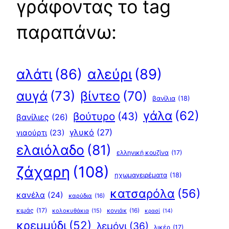
γράφοντας το tag
παραπάνω:
αλεύρι
(89)
αλάτι
(86)
αυγά
(73)
βίντεο
(70)
βανίλια
(18)
γάλα
(62)
βούτυρο
(43)
βανίλιες
(26)
γλυκό
(27)
γιαούρτι
(23)
ελαιόλαδο
(81)
ελληνική κουζίνα
(17)
ζάχαρη
(108)
ηχωμαγειρέματα
(18)
κατσαρόλα
(56)
κανέλα
(24)
καρύδια
(16)
κιμάς
(17)
κολοκυθάκια
(15)
κονιάκ
(16)
κρασί
(14)
κρεμμύδι
(52)
λεμόνι
(36)
λικέρ
(17)