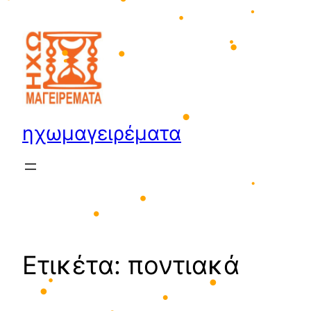
•
Μετάβαση
•
στο
•
περιεχόμενο
•
•
•
•
•
•
•
ηχωμαγειρέματα
•
•
•
•
Ετικέτα:
ποντιακά
•