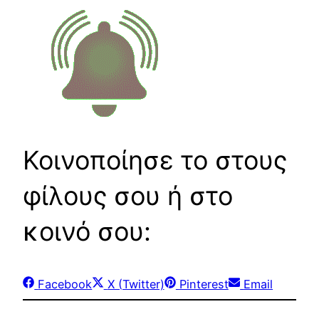
Κοινοποίησε το στους
φίλους σου ή στο
κοινό σου:
Share
Share
Share
Share
Facebook
X (Twitter)
Pinterest
Email
on
on
on
on