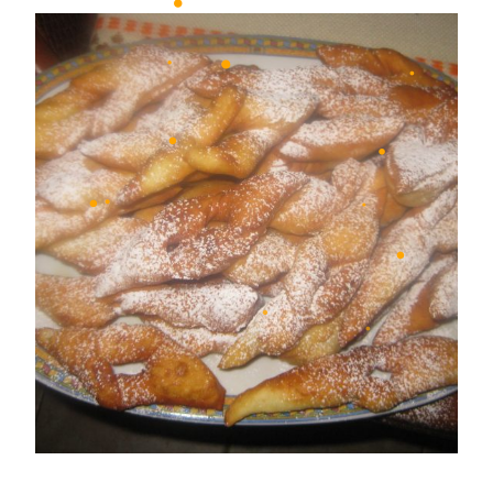
•
•
•
•
•
•
•
•
•
•
•
•
•
•
•