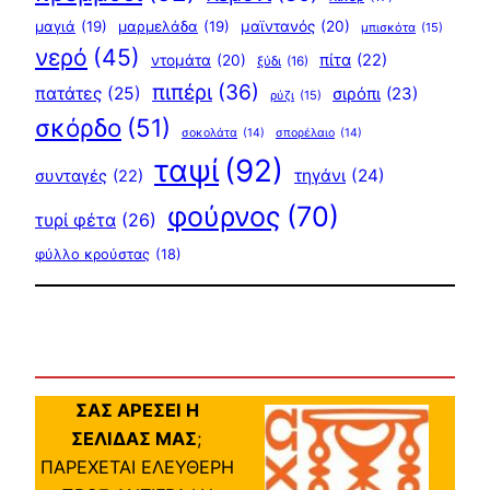
μαγιά
(19)
μαρμελάδα
(19)
μαϊντανός
(20)
μπισκότα
(15)
νερό
(45)
πίτα
(22)
ντομάτα
(20)
ξύδι
(16)
πιπέρι
(36)
πατάτες
(25)
σιρόπι
(23)
ρύζι
(15)
σκόρδο
(51)
σοκολάτα
(14)
σπορέλαιο
(14)
ταψί
(92)
τηγάνι
(24)
συνταγές
(22)
φούρνος
(70)
τυρί φέτα
(26)
φύλλο κρούστας
(18)
ΣΑΣ ΑΡΕΣΕΙ Η
ΣΕΛΙΔΑΣ ΜΑΣ
;
ΠΑΡΕΧΕΤΑΙ ΕΛΕΥΘΕΡΗ